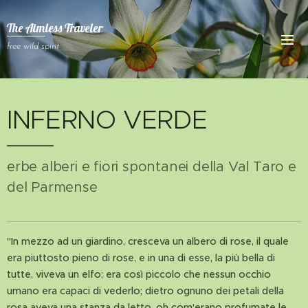
The Aimless Traveler
free wild spirit
INFERNO VERDE
erbe alberi e fiori spontanei della Val Taro e
del Parmense
"In mezzo ad un giardino, cresceva un albero di rose, il quale
era piuttosto pieno di rose, e in una di esse, la più bella di
tutte, viveva un elfo; era così piccolo che nessun occhio
umano era capaci di vederlo; dietro ognuno dei petali della
rosa aveva una stanza da letto, oh com'erano profumate le