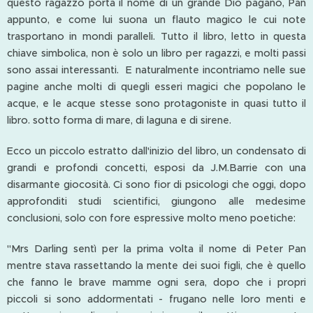
questo ragazzo porta il nome di un grande Dio pagano, Pan
appunto, e come lui suona un flauto magico le cui note
trasportano in mondi paralleli. Tutto il libro, letto in questa
chiave simbolica, non è solo un libro per ragazzi, e molti passi
sono assai interessanti. E naturalmente incontriamo nelle sue
pagine anche molti di quegli esseri magici che popolano le
acque, e le acque stesse sono protagoniste in quasi tutto il
libro. sotto forma di mare, di laguna e di sirene.
Ecco un piccolo estratto dall'inizio del libro, un condensato di
grandi e profondi concetti, esposi da J.M.Barrie con una
disarmante giocosità. Ci sono fior di psicologi che oggi, dopo
approfonditi studi scientifici, giungono alle medesime
conclusioni, solo con fore espressive molto meno poetiche:
"Mrs Darling sentì per la prima volta il nome di Peter Pan
mentre stava rassettando la mente dei suoi figli, che è quello
che fanno le brave mamme ogni sera, dopo che i propri
piccoli si sono addormentati - frugano nelle loro menti e