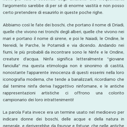
l'argomento sarebbe di per sé di enorme vastità e non posso
certo pretendere di esaurirlo in queste poche righe.
Abbiamo così le fate dei boschi, che portano il nome di Driadi,
quelle che vivono nei tronchi degli alberi, quelle che vivono nei
mari e portano il nome di sirene, e poi le Naiadi, le Ondine, le
Nereidi, le Parche, le Potamidi e via dicendo. Andando nei
fiumi, le più probabili da incontrare sono le Ninfe e le Ondine,
creature d'acqua. Ninfa significa letteralmente "giovane
fanciulla" ma questa etimologia non è sinonimo di castità,
nonostante l'apparente innocenza di questi esserini nella loro
iconografia moderna, che tende a banalizzarli, ricordiamo che
dal ternime ninfa deriva l'aggettivo ninfomane, e le antiche
rappresentazioni artistiche ci offrono una colorito
campionario dei loro intrattenimenti!
La parola Fata invece era un termine usato nel medioevo per
indicare donne dei boschi, delle acque e della natura in
generale, e deriverebbe da
faunoe
e
fatuoe
, che nelle antiche