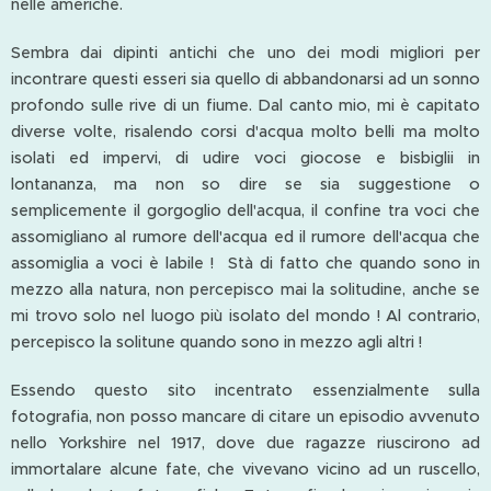
nelle americhe.
Sembra dai dipinti antichi che uno dei modi migliori per
incontrare questi esseri sia quello di abbandonarsi ad un sonno
profondo sulle rive di un fiume. Dal canto mio, mi è capitato
diverse volte, risalendo corsi d'acqua molto belli ma molto
isolati ed impervi, di udire voci giocose e bisbiglii in
lontananza, ma non so dire se sia suggestione o
semplicemente il gorgoglio dell'acqua, il confine tra voci che
assomigliano al rumore dell'acqua ed il rumore dell'acqua che
assomiglia a voci è labile ! Stà di fatto che quando sono in
mezzo alla natura, non percepisco mai la solitudine, anche se
mi trovo solo nel luogo più isolato del mondo ! Al contrario,
percepisco la solitune quando sono in mezzo agli altri !
Essendo questo sito incentrato essenzialmente sulla
fotografia, non posso mancare di citare un episodio avvenuto
nello Yorkshire nel 1917, dove due ragazze riuscirono ad
immortalare alcune fate, che vivevano vicino ad un ruscello,