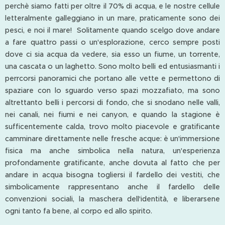
perchè siamo fatti per oltre il 70% di acqua, e le nostre cellule
letteralmente galleggiano in un mare, praticamente sono dei
pesci, e noi il mare! Solitamente quando scelgo dove andare
a fare quattro passi o un'esplorazione, cerco sempre posti
dove ci sia acqua da vedere, sia esso un fiume, un torrente,
una cascata o un laghetto. Sono molto belli ed entusiasmanti i
perrcorsi panoramici che portano alle vette e permettono di
spaziare con lo sguardo verso spazi mozzafiato, ma sono
altrettanto belli i percorsi di fondo, che si snodano nelle valli,
nei canali, nei fiumi e nei canyon, e quando la stagione è
sufficentemente calda, trovo molto piacevole e gratificante
camminare direttamente nelle fresche acque: è un'immersione
fisica ma anche simbolica nella natura, un'esperienza
profondamente gratificante, anche dovuta al fatto che per
andare in acqua bisogna togliersi il fardello dei vestiti, che
simbolicamente rappresentano anche il fardello delle
convenzioni sociali, la maschera dell'identità, e liberarsene
ogni tanto fa bene, al corpo ed allo spirito.