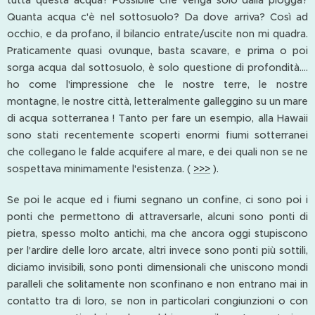
tutta questa acqua? Possibile che venga solo dalla piogga?
Quanta acqua c'è nel sottosuolo? Da dove arriva? Così ad
occhio, e da profano, il bilancio entrate/uscite non mi quadra.
Praticamente quasi ovunque, basta scavare, e prima o poi
sorga acqua dal sottosuolo, è solo questione di profondità....
ho come l'impressione che le nostre terre, le nostre
montagne, le nostre città, letteralmente galleggino su un mare
di acqua sotterranea ! Tanto per fare un esempio, alla Hawaii
sono stati recentemente scoperti enormi fiumi sotterranei
che collegano le falde acquifere al mare, e dei quali non se ne
sospettava minimamente l'esistenza. (
>>>
).
Se poi le acque ed i fiumi segnano un confine, ci sono poi i
ponti che permettono di attraversarle, alcuni sono ponti di
pietra, spesso molto antichi, ma che ancora oggi stupiscono
per l'ardire delle loro arcate, altri invece sono ponti più sottili,
diciamo invisibili, sono ponti dimensionali che uniscono mondi
paralleli che solitamente non sconfinano e non entrano mai in
contatto tra di loro, se non in particolari congiunzioni o con