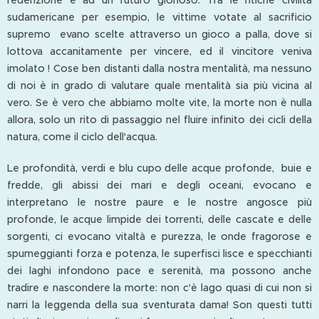
redenzione e ad un futuro glorioso. Tra le ntiche civilità
sudamericane per esempio, le vittime votate al sacrificio
supremo evano scelte attraverso un gioco a palla, dove si
lottova accanitamente per vincere, ed il vincitore veniva
imolato ! Cose ben distanti dalla nostra mentalità, ma nessuno
di noi è in grado di valutare quale mentalità sia più vicina al
vero. Se è vero che abbiamo molte vite, la morte non è nulla
allora, solo un rito di passaggio nel fluire infinito dei cicli della
natura, come il ciclo dell'acqua.
Le profondità, verdi e blu cupo delle acque profonde, buie e
fredde, gli abissi dei mari e degli oceani, evocano e
interpretano le nostre paure e le nostre angosce più
profonde, le acque limpide dei torrenti, delle cascate e delle
sorgenti, ci evocano vitaltà e purezza, le onde fragorose e
spumeggianti forza e potenza, le superfisci lisce e specchianti
dei laghi infondono pace e serenità, ma possono anche
tradire e nascondere la morte: non c'è lago quasi di cui non si
narri la leggenda della sua sventurata dama! Son questi tutti