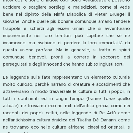
uccidere o scagliare sortilegi e maledizioni, come si vede
bene nel dipinto della Ninfa Diabolica di Pieter Bruegel il
Giovane. Anche quelle più bonarie comunque amano tendere
trappole e scherzi agli esseri umani che si avventurano
impunemente nei loro territori; può capitare che se ne
innamorino, ma rischiano di perdere la loro immortalità da
questa unione profana. Ma in generale, si tratta di spiriti
comunque benevoli, pronti a correre in soccorso dei
perseguitati e degli innocenti che hanno subito ingiusti torti.
Le leggende sulle fate rappresentano un elemento culturale
molto curioso, perchè narrano di creature e accadimenti che
attraversano in modo trasversale le culture di tutti i popoli, in
tutti i continenti ed in ongni tempo (tranne forse quello
attuale): ne troviamo eco nei miti dell'antica grecia, come nei
racconti dei popoli celtiti, nelle leggende di Re Artù come
nell'antichissima cultura druidica dei Tùatha Dé Danann, come
ne troviamo eco nelle culture africane, cinesi ed orientali, e