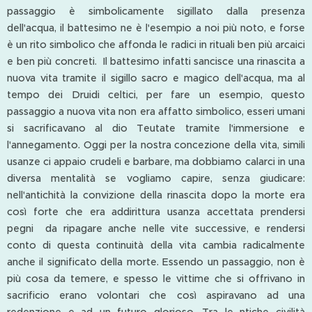
passaggio è simbolicamente sigillato dalla presenza
dell'acqua, il battesimo ne è l'esempio a noi più noto, e forse
è un rito simbolico che affonda le radici in rituali ben più arcaici
e ben più concreti. Il battesimo infatti sancisce una rinascita a
nuova vita tramite il sigillo sacro e magico dell'acqua, ma al
tempo dei Druidi celtici, per fare un esempio, questo
passaggio a nuova vita non era affatto simbolico, esseri umani
si sacrificavano al dio Teutate tramite l'immersione e
l'annegamento. Oggi per la nostra concezione della vita, simili
usanze ci appaio crudeli e barbare, ma dobbiamo calarci in una
diversa mentalità se vogliamo capire, senza giudicare:
nell'antichità la convizione della rinascita dopo la morte era
così forte che era addirittura usanza accettata prendersi
pegni da ripagare anche nelle vite successive, e rendersi
conto di questa continuità della vita cambia radicalmente
anche il significato della morte. Essendo un passaggio, non è
più cosa da temere, e spesso le vittime che si offrivano in
sacrificio erano volontari che così aspiravano ad una