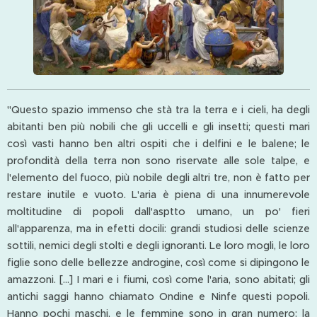
"Questo spazio immenso che stà tra la terra e i cieli, ha degli
abitanti ben più nobili che gli uccelli e gli insetti; questi mari
così vasti hanno ben altri ospiti che i delfini e le balene; le
profondità della terra non sono riservate alle sole talpe, e
l'elemento del fuoco, più nobile degli altri tre, non è fatto per
restare inutile e vuoto. L'aria è piena di una innumerevole
moltitudine di popoli dall'asptto umano, un po' fieri
all'apparenza, ma in efetti docili: grandi studiosi delle scienze
sottili, nemici degli stolti e degli ignoranti. Le loro mogli, le loro
figlie sono delle bellezze androgine, così come si dipingono le
amazzoni. [...] I mari e i fiumi, così come l'aria, sono abitati; gli
antichi saggi hanno chiamato Ondine e Ninfe questi popoli.
Hanno pochi maschi, e le femmine sono in gran numero: la