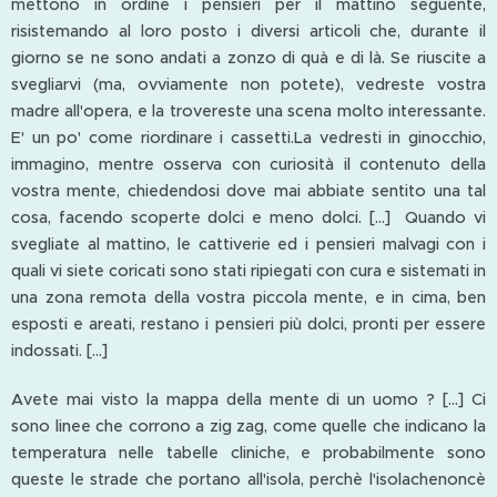
mettono in ordine i pensieri per il mattino seguente,
risistemando al loro posto i diversi articoli che, durante il
giorno se ne sono andati a zonzo di quà e di là. Se riuscite a
svegliarvi (ma, ovviamente non potete), vedreste vostra
madre all'opera, e la trovereste una scena molto interessante.
E' un po' come riordinare i cassetti.La vedresti in ginocchio,
immagino, mentre osserva con curiosità il contenuto della
vostra mente, chiedendosi dove mai abbiate sentito una tal
cosa, facendo scoperte dolci e meno dolci. [...] Quando vi
svegliate al mattino, le cattiverie ed i pensieri malvagi con i
quali vi siete coricati sono stati ripiegati con cura e sistemati in
una zona remota della vostra piccola mente, e in cima, ben
esposti e areati, restano i pensieri più dolci, pronti per essere
indossati. [...]
Avete mai visto la mappa della mente di un uomo ? [...] Ci
sono linee che corrono a zig zag, come quelle che indicano la
temperatura nelle tabelle cliniche, e probabilmente sono
queste le strade che portano all'isola, perchè l'isolachenoncè