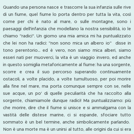
Quando una persona nasce e trascorre la sua infanzia sulle rive
di un fiume, quel fiume lo porta dentro per tutta la vita, così
come per chi è nato al mare, o sulle montagne, sono i
paesaggi dell'infanzia che modellano la nostra sensibilità, io le
chiamo "radici". Un giorno una mia amica mi ha puntualizzato
che lei non ha radici: "non sono mica un albero io" disse in
tono perentorio... ed è vero, non siamo mica alberi, siamo
esseri nati per muoverci, la vita è un viaggio invero, ed anche
in questo somiglia metaforicamente al fiume: ha una sorgente,
scorre e crea il suo percorso superando continuamente
ostacoli, a volte placido, a volte tumultuoso, per poi morire
alla fine nel mare, ma porta comunque sempre con se, nelle
sue acque, un po' di quelle peculiarità che ha raccolto alla
sorgente, chiamiamole dunque radici! Ma puntualizziamo: più
che morire, dire che il fiume si unisce e si ammalgama con la
vastità delle distese marine, ci si espande, sfociare tutto
sommato è un bel termine, anche simbolicamente parlando.
Non è una morte ma è un unirsi al tutto, alle origini da cui si era