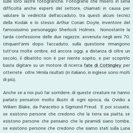
sulle loro lastre fotografiche. Fotografie che misero in seria
difficoltà anche esperti del settore, chiamati in causa per
valutare la vediricità dell'accaduto, tra questi alcuni tecnici
della Kodak e lo stesso Arthur Conan Doyle, inventore del
famosissimo personaggio Sherlock Holmes. Nonostante la
tarda confessione delle due ragazze, avvenuta negli anni 70,
cinquant'anni dopo l'accaduto, sulla questione rimangono
tutt'ora molte ombre, ed ancora oggi, a distanza di oltre un
secolo, il dibattito non è per niente sopito, e per scoprirlo
basta digitare su un motore di ricerca
fate di Cottingley
per
otterrete oltre 14mila risultati (in italiano, in inglese sono molti
di più).
Anche se a noi può far sorridere, di queste creature ne hanno
parlato pensatori molto illustri di ogni epoca, da Ovidio a
Wiliam Blake, da Paracelso a Sigmund Freud. E poi scusate,
se esistono persone che credono che la terra sia piatta, se
esistono persone che pensano che le piramidi siano tombe,
se esistono persone che credono che siamo stati sulla Luna