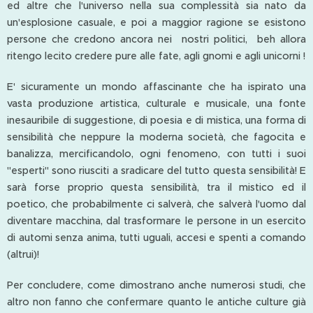
ed altre che l'universo nella sua complessità sia nato da
un'esplosione casuale, e poi a maggior ragione se esistono
persone che credono ancora nei nostri politici, beh allora
ritengo lecito credere pure alle fate, agli gnomi e agli unicorni !
E' sicuramente un mondo affascinante che ha ispirato una
vasta produzione artistica, culturale e musicale, una fonte
inesauribile di suggestione, di poesia e di mistica, una forma di
sensibilità che neppure la moderna società, che fagocita e
banalizza, mercificandolo, ogni fenomeno, con tutti i suoi
"esperti" sono riusciti a sradicare del tutto questa sensibilità! E
sarà forse proprio questa sensibilità, tra il mistico ed il
poetico, che probabilmente ci salverà, che salverà l'uomo dal
diventare macchina, dal trasformare le persone in un esercito
di automi senza anima, tutti uguali, accesi e spenti a comando
(altrui)!
Per concludere, come dimostrano anche numerosi studi, che
altro non fanno che confermare quanto le antiche culture già