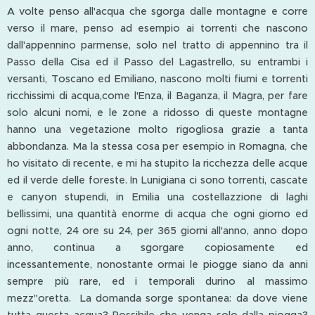
A volte penso all'acqua che sgorga dalle montagne e corre
verso il mare, penso ad esempio ai torrenti che nascono
dall'appennino parmense, solo nel tratto di appennino tra il
Passo della Cisa ed il Passo del Lagastrello, su entrambi i
versanti, Toscano ed Emiliano, nascono molti fiumi e torrenti
ricchissimi di acqua,come l'Enza, il Baganza, il Magra, per fare
solo alcuni nomi, e le zone a ridosso di queste montagne
hanno una vegetazione molto rigogliosa grazie a tanta
abbondanza. Ma la stessa cosa per esempio in Romagna, che
ho visitato di recente, e mi ha stupito la ricchezza delle acque
ed il verde delle foreste. In Lunigiana ci sono torrenti, cascate
e canyon stupendi, in Emilia una costellazzione di laghi
bellissimi, una quantità enorme di acqua che ogni giorno ed
ogni notte, 24 ore su 24, per 365 giorni all'anno, anno dopo
anno, continua a sgorgare copiosamente ed
incessantemente, nonostante ormai le piogge siano da anni
sempre più rare, ed i temporali durino al massimo
mezz''oretta. La domanda sorge spontanea: da dove viene