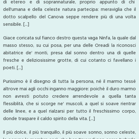
di etereo e di soprannaturale, proprio appunto di chi
dell'umana e della celeste natura partecipa: meraviglia che il
dotto scalpello del Canova seppe rendere più di una volta
sensibile. [...]
Giace coricata sul fianco destro questa vaga Ninfa, la quale dal
masso stesso, su cui posa, per una delle Oreadi la riconosci
abitatrice de' monti, presa dal sonno dentro una di quelle
fresche e deliziosissime grotte, di cui cotanto ci favellano i
poeti. [...]
Purissimo è il disegno di tutta la persona, né il marmo tessé
altrove mai agli occhi inganno maggiore: poichè il duro marmo
non avresti potuto credere arrendevole a quella tanta
flessiblità, che si scorge ne' muscoli, a quel si soave rientrar
delle linee, e a quel rialzarsi per tutto il freschissimo corpo,
donde traspare il caldo spirito della vita. [...]
Il più dolce, il più tranquillo, il più soave sonno, sonno celeste,