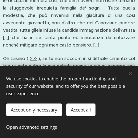
le occupa le membra così, che ben t'avvedi non osare turbarlo
la sfuggevole irrequieta famiglia de' sogni. Tutta quella
modestia, che può rinvenirsi nella giacitura di una così
avvenente giovinetta, non d'altro che del Canoviano pudore
vestita, tutta gliela infuse la candida immaginazione dell'Artista
[...] che ha in sè tanta purità ed innocenza da rintuzzare
nonchè mitigare ogni men casto pensiero. [...]
Oh Lasinio (
>>>
), se tu non soccorri in sì difficile cimento col
tuo valente bulino la mia debole penna, io già mi accorgo che
nulla vedranno, che il vero adegui, i miei mal lusingati lettori,
We use cookies to enable the proper functioning and
nulla infine di quanto io sento nel cuore proveranno, nulla
security of our website, and to offer you the best possible
infine di quanto a me ispira questa soavissima Ninfa ! "
user experience.
Accept only necessary
Accept all
Dopo questa parentesi mitologica, torniamo all'acqua e alla
Open advanced settings
roccia, due elementi primordiali, due elementi fondanti del