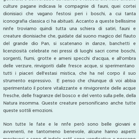
culture pagane indicava le compagnie di fauni, quei cortei
dionisiaci che vagano festosi peri i boschi, a cui tanta
iconografia classica ci ha abituati. Accanto a queste bellissime
ninfe troviamo quindi tutta una schiera di satiri, fauni e
creature dionisiache che, guidate dal suono magico del flauto
del grande dio Pan, si scatenano in danze, banchetti e
licenziosità celebrate nei pressi di luoghi sacri come boschi,
sorgenti, fiumi, grotte e ameni specchi d'acqua, e all'ombra
delle verzure, rinvigoriti dalle fresce acque, si sperimentano
tutti i piaceri dell'estasi mistica, che ha nel corpo il suo
strumento espressivo. E penso che chiunque di voi abbia
sperimentato il potere vitalizzante e rinvigorente delle acque
fresche, delle fragranze del bosco e del vento sulla pelle, della
Natura insomma. Queste creature personificano anche tutte
queste sottili emozioni.
Non tutte le fate e le nnfe però sono belle giovani e
avvenenti, ne tantomeno benevole, alcune hanno aspetti
mostruosi e sono di indole ostil, sono vendicative e possono