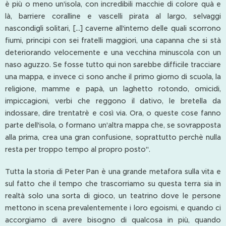
è più o meno un'isola, con incredibili macchie di colore quà e
là, barriere coralline e vascelli pirata al largo, selvaggi
nascondigli solitari, [...] caverne all'interno delle quali scorrono
fiumi, principi con sei fratelli maggiori, una capanna che si stà
deteriorando velocemente e una vecchina minuscola con un
naso aguzzo. Se fosse tutto qui non sarebbe difficile tracciare
una mappa, e invece ci sono anche il primo giorno di scuola, la
religione, mamme e papà, un laghetto rotondo, omicidi,
impiccagioni, verbi che reggono il dativo, le bretella da
indossare, dire trentatrè e così via. Ora, o queste cose fanno
parte dell'isola, o formano un'altra mappa che, se sovrapposta
alla prima, crea una gran confusione, soprattutto perchè nulla
resta per troppo tempo al propro posto".
Tutta la storia di Peter Pan è una grande metafora sulla vita e
sul fatto che il tempo che trascorriamo su questa terra sia in
realtà solo una sorta di gioco, un teatrino dove le persone
mettono in scena prevalentemente i loro egoismi, e quando ci
accorgiamo di avere bisogno di qualcosa in più, quando