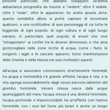
persone particolari, che abbiano sviluppato un'anima
abbastanza progredita da riuscire a "vedere" oltre il visibile,
oltre il "reale", oltre le apparenze, Se avete qeusta dote,
questa sensibilità, allora vi potrà capitare di incontrare
qualcuno, o una moltitudine, di quei personaggi di cui tutte le
leggende di ogni popolo, di ogni cultura e di ogni luogo
narrano, in particolare quel popolo di esseri che vive
"intrappolato" ai confini tra le diverse dimensioni, e che ama
gozzovigliare nelle zone ricche di acqua, come i fiumi, le
sorgenti, i laghi e le cascate appunto. Sono manifestazioni
delle Divinità e della Natura nei suoi molteplici aspetti.
All'acqua si associano connotazioni strettamente femminili,
tra acqua e femminilità c'è grande affinitià, l'acqua è vita, e la
vita sgorga inesorabilmente dagli oscuri percorsi labirintici del
grembo femminile. Venere stessa nasce dalle acque
spumeggianti del mare, l'acqua stessa è una divinità femminile,
l'acqua profonda e imperscrutabile ha un'affinità con l'animo
femminile, con i suoi lati forse più lunari; è anche un luogo