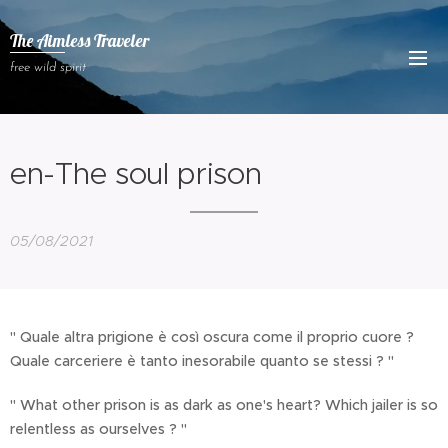
The Aimless Traveler
free wild spirit
en-The soul prison
05/08/2021
" Quale altra prigione è così oscura come il proprio cuore ?
Quale carceriere è tanto inesorabile quanto se stessi ? "
" What other prison is as dark as one's heart? Which jailer is so
relentless as ourselves ? "