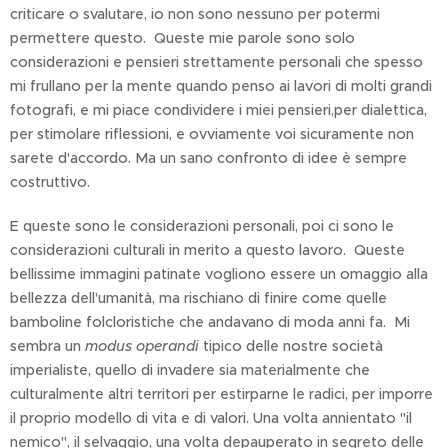
criticare o svalutare, io non sono nessuno per potermi
permettere questo. Queste mie parole sono solo
considerazioni e pensieri strettamente personali che spesso
mi frullano per la mente quando penso ai lavori di molti grandi
fotografi, e mi piace condividere i miei pensieri,per dialettica,
per stimolare riflessioni, e ovviamente voi sicuramente non
sarete d'accordo. Ma un sano confronto di idee è sempre
costruttivo.
E queste sono le considerazioni personali, poi ci sono le
considerazioni culturali in merito a questo lavoro. Queste
bellissime immagini patinate vogliono essere un omaggio alla
bellezza dell'umanità, ma rischiano di finire come quelle
bamboline folcloristiche che andavano di moda anni fa. Mi
sembra un
modus operandi
tipico delle nostre società
imperialiste, quello di invadere sia materialmente che
culturalmente altri territori per estirparne le radici, per imporre
il proprio modello di vita e di valori. Una volta annientato "il
nemico", il selvaggio, una volta depauperato in segreto delle