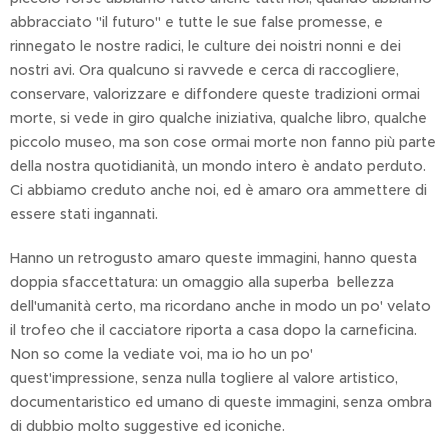
abbracciato "il futuro" e tutte le sue false promesse, e
rinnegato le nostre radici, le culture dei noistri nonni e dei
nostri avi. Ora qualcuno si ravvede e cerca di raccogliere,
conservare, valorizzare e diffondere queste tradizioni ormai
morte, si vede in giro qualche iniziativa, qualche libro, qualche
piccolo museo, ma son cose ormai morte non fanno più parte
della nostra quotidianità, un mondo intero è andato perduto.
Ci abbiamo creduto anche noi, ed è amaro ora ammettere di
essere stati ingannati.
Hanno un retrogusto amaro queste immagini, hanno questa
doppia sfaccettatura: un omaggio alla superba bellezza
dell'umanità certo, ma ricordano anche in modo un po' velato
il trofeo che il cacciatore riporta a casa dopo la carneficina.
Non so come la vediate voi, ma io ho un po'
quest'impressione, senza nulla togliere al valore artistico,
documentaristico ed umano di queste immagini, senza ombra
di dubbio molto suggestive ed iconiche.