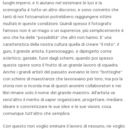
luoghi impervi, e ti aiutano nel sistemare le luci e la
scenografia è tutto un altro discorso, e sono convinto che
tanti di noi fotoamatori potrebbero raggiungere ottimi
risultati in queste condizioni. Quindi spesso il fotografo
famoso non è un mago o un supereroe, più semplicemente è
uno che ha delle "possibilità" che altri non hanno. E' una
caratteristica della nostra cultura quella di creare "il mito", il
guru, il grande artista, il personaggio, e dipingerlo come
eclettico, geniale, fuori dagli schemi, quando poi spesso
queste opere sono il frutto di un grande lavoro di squadra.
Anche i grandi artisti del passato avevano le loro "botteghe"
con schiere di maestranze che lavoravano per loro, ma poi la
storia non si ricorda mai di questi anonimi collaboratori e nei
libri rimane solo il nome del grande maestro. All'artista va
senz'altro il merito di saper organizzare, progettare, mediare,
ideare e concretizzare le sue idee e le sue visioni, cosa
comunque tutt'altro che semplice.
Con questo non voglio sminuire il lavoro di nessuno, ne voglio