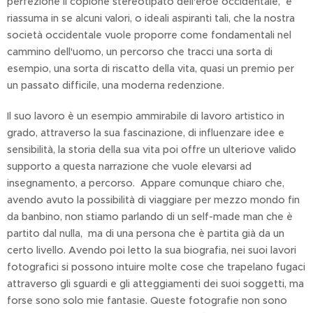
perfezione il copione stereotipato dell'eroe occidentale, e
riassuma in se alcuni valori, o ideali aspiranti tali, che la nostra
società occidentale vuole proporre come fondamentali nel
cammino dell'uomo, un percorso che tracci una sorta di
esempio, una sorta di riscatto della vita, quasi un premio per
un passato difficile, una moderna redenzione.
Il suo lavoro è un esempio ammirabile di lavoro artistico in
grado, attraverso la sua fascinazione, di influenzare idee e
sensibilità, la storia della sua vita poi offre un ulteriove valido
supporto a questa narrazione che vuole elevarsi ad
insegnamento, a percorso. Appare comunque chiaro che,
avendo avuto la possibilità di viaggiare per mezzo mondo fin
da banbino, non stiamo parlando di un self-made man che è
partito dal nulla, ma di una persona che è partita già da un
certo livello. Avendo poi letto la sua biografia, nei suoi lavori
fotografici si possono intuire molte cose che trapelano fugaci
attraverso gli sguardi e gli atteggiamenti dei suoi soggetti, ma
forse sono solo mie fantasie. Queste fotografie non sono