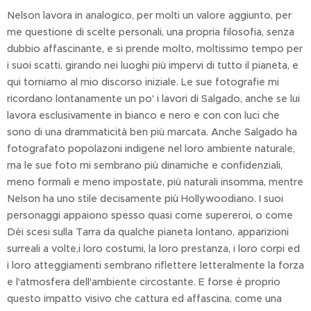
Nelson lavora in analogico, per molti un valore aggiunto, per
me questione di scelte personali, una propria filosofia, senza
dubbio affascinante, e si prende molto, moltissimo tempo per
i suoi scatti, girando nei luoghi più impervi di tutto il pianeta, e
qui torniamo al mio discorso iniziale. Le sue fotografie mi
ricordano lontanamente un po' i lavori di Salgado, anche se lui
lavora esclusivamente in bianco e nero e con con luci che
sono di una drammaticità ben più marcata. Anche Salgado ha
fotografato popolazoni indigene nel loro ambiente naturale,
ma le sue foto mi sembrano più dinamiche e confidenziali,
meno formali e meno impostate, più naturali insomma, mentre
Nelson ha uno stile decisamente più Hollywoodiano. I suoi
personaggi appaiono spesso quasi come supereroi, o come
Dèi scesi sulla Tarra da qualche pianeta lontano, apparizioni
surreali a volte,i loro costumi, la loro prestanza, i loro corpi ed
i loro atteggiamenti sembrano riflettere letteralmente la forza
e l'atmosfera dell'ambiente circostante. E forse è proprio
questo impatto visivo che cattura ed affascina, come una