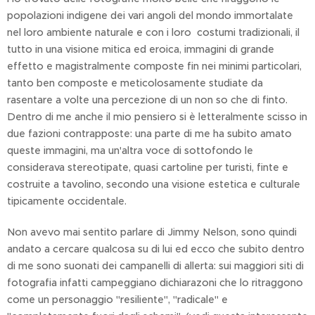
popolazioni indigene dei vari angoli del mondo immortalate
nel loro ambiente naturale e con i loro costumi tradizionali, il
tutto in una visione mitica ed eroica, immagini di grande
effetto e magistralmente composte fin nei minimi particolari,
tanto ben composte e meticolosamente studiate da
rasentare a volte una percezione di un non so che di finto.
Dentro di me anche il mio pensiero si è letteralmente scisso in
due fazioni contrapposte: una parte di me ha subito amato
queste immagini, ma un'altra voce di sottofondo le
considerava stereotipate, quasi cartoline per turisti, finte e
costruite a tavolino, secondo una visione estetica e culturale
tipicamente occidentale.
Non avevo mai sentito parlare di Jimmy Nelson, sono quindi
andato a cercare qualcosa su di lui ed ecco che subito dentro
di me sono suonati dei campanelli di allerta: sui maggiori siti di
fotografia infatti campeggiano dichiarazoni che lo ritraggono
come un personaggio "resiliente", "radicale" e