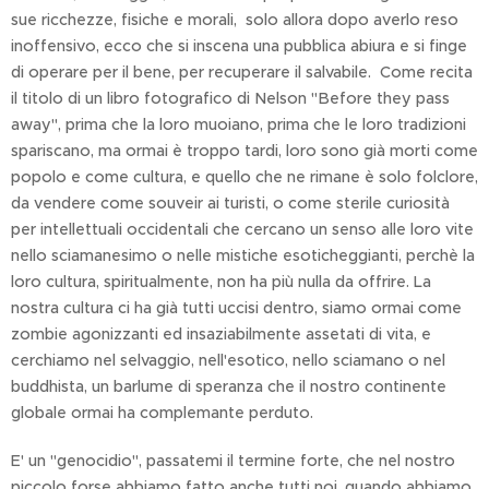
sue ricchezze, fisiche e morali, solo allora dopo averlo reso
inoffensivo, ecco che si inscena una pubblica abiura e si finge
di operare per il bene, per recuperare il salvabile. Come recita
il titolo di un libro fotografico di Nelson "Before they pass
away", prima che la loro muoiano, prima che le loro tradizioni
spariscano, ma ormai è troppo tardi, loro sono già morti come
popolo e come cultura, e quello che ne rimane è solo folclore,
da vendere come souveir ai turisti, o come sterile curiosità
per intellettuali occidentali che cercano un senso alle loro vite
nello sciamanesimo o nelle mistiche esoticheggianti, perchè la
loro cultura, spiritualmente, non ha più nulla da offrire. La
nostra cultura ci ha già tutti uccisi dentro, siamo ormai come
zombie agonizzanti ed insaziabilmente assetati di vita, e
cerchiamo nel selvaggio, nell'esotico, nello sciamano o nel
buddhista, un barlume di speranza che il nostro continente
globale ormai ha complemante perduto.
E' un "genocidio", passatemi il termine forte, che nel nostro
piccolo forse abbiamo fatto anche tutti noi, quando abbiamo