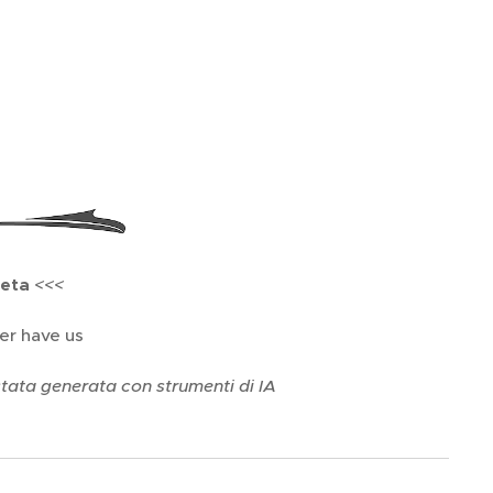
Meta
<<<
ver have us
è stata generata con strumenti di IA