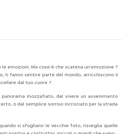
o le emozioni. Ma cose'è che scatena un'emozione ?
o, ti fanno sentire parte del mondo, arricchiscono il
ncellare dal tuo cuore ?
n panorama mozzafiato, dal vivere un avvenimento
to, o dal semplice sorriso incrociato per la strada
uando si sfogliano le vecchie foto, risveglia quelle
i positivi e costruttivi, piccoli o grandi che siano.