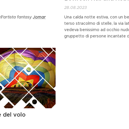
28.08.2023
ell'artista fantasy
Jomar
Una calda notte estiva, con un be
terso stracolmo di stelle, la via la
vedeva benissimo ad occhio nudo
gruppetto di persone incantate d
spettacolo del vulcano più piccol
mondo, in Romagna, sul monte B
all'interno del Parco Nazionale de
Casentinesi.
 del volo