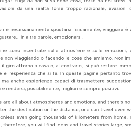
i fuga? Fuga da non si sa bene cosa, forse da noi stess
evasioni da una realtà forse troppo razionale, evasioni 
on è necessariamente spostarsi fisicamente, viaggiare è 
ustare... in altre parole, emozionarsi.
ne sono incentrate sulle atmosfere e sulle emozioni,
e non viaggiando o facendo le cose che amiamo. Non impo
 il giro attorno a casa o, al contrario, si può restare imm
 è l'esperienza che si fa. In queste pagine pertanto trove
i, ma anche espierienze capaci di trasmettere suggestion
 e renderci, possibilmente, migliori e sempre positivi.
are all about atmospheres and emotions, and there's no be
er the destination or the distance, one can travel even w
onless even going thousands of kilometers from home. Th
 therefore, you will find ideas and travel stories large, s