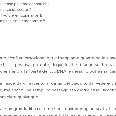
lle cose più emozionanti che
l mezzo utilizzato è
 il volo è emozionante. E
emplice ed elementare c'è di
 ? Un semplice pallone
ia calda e appeso sotto c'è
mini, come quello del pane,
delle micche di...
amo cos'è un'emozione, e tutti sappiamo quanto belle sian
bella, positiva, potente, di quelle che ti fanno sentire viv
ed entrano a far parte del tuo DNA, e nessuno potrà mai ca
 nasce da un'avventura, da un bel viaggio, dal vedere u
, ma anche una semplice passeggiata dietro casa, un concer
nosciuto qualunque.
a è un grande libro di emozioni, ogni immagine scattata, q
come per magia si ripercorre tutta la nostra vita, nei moment