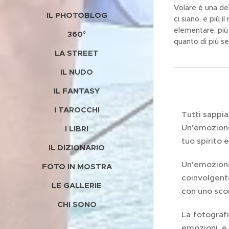
Volare è una de
IL PHOTOBLOG
ci siano, e più i
elementare, più
360°
quanto di più s
LA STREET
una mongolfiera
gonfiato con ar
IL NUDO
un cestino di vi
solo che invece 
IL FANTASY
I TAROCCHI
Tutti sappi
Un'emozione 
I LIBRI
tuo spirito 
IL DIZIONARIO
Un'emozione
FOTO IN MOSTRA
coinvolgente
LE GALLERIE
con uno sco
CHI SONO
La fotografi
emozioni, e 