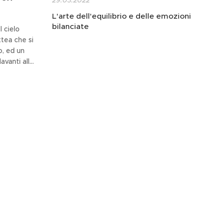
L'arte dell'equilibrio e delle emozioni
bilanciate
l cielo
ttea che si
, ed un
avanti allo
o del
usca,
lle Foreste