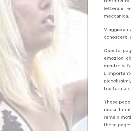
tentativi d
letterale, 
meccanica.
Viaggiare n
conoscere, g
Queste pagi
emozioni ch
mentre si fa
L'importante
piccolissim
trasformarci
These pages 
doesn't matt
remain moti
these pages,