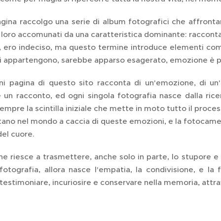
agina raccolgo una serie di album fotografici che affron
 loro accomunati da una caratteristica dominante: raccont
, ero indeciso, ma questo termine introduce elementi com
i appartengono, sarebbe apparso esagerato, emozione è più
gni pagina di questo sito racconta di un'emozione, di un
 un racconto, ed ogni singola fotografia nasce dalla ricer
sempre la scintilla iniziale che mette in moto tutto il pro
tano nel mondo a caccia di queste emozioni, e la fotocamer
el cuore.
e riesce a trasmettere, anche solo in parte, lo stupore e 
fotografia, allora nasce l'empatia, la condivisione, e la
testimoniare, incuriosire e conservare nella memoria, attra