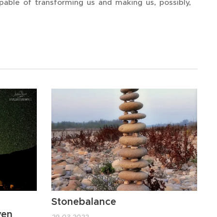
pable of transforming us and making us, possibly,
so
Stonebalance
ven
29.03.2022