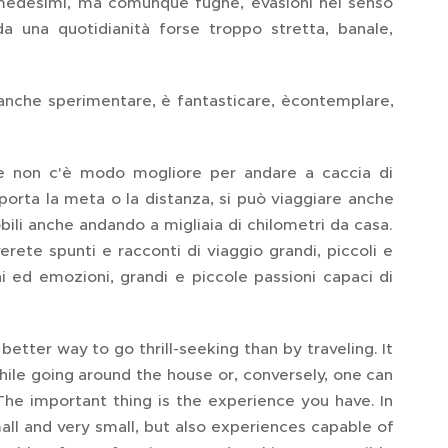
i medesimi, ma comunque fughe, evasioni nel senso
da una quotidianità forse troppo stretta, banale,
anche sperimentare, è fantasticare, ècontemplare,
 e non c'è modo mogliore per andare a caccia di
rta la meta o la distanza, si può viaggiare anche
obili anche andando a migliaia di chilometri da casa.
rete spunti e racconti di viaggio grandi, piccoli e
i ed emozioni, grandi e piccole passioni capaci di
tter way to go thrill-seeking than by traveling. It
hile going around the house or, conversely, one can
e important thing is the experience you have. In
mall and very small, but also experiences capable of