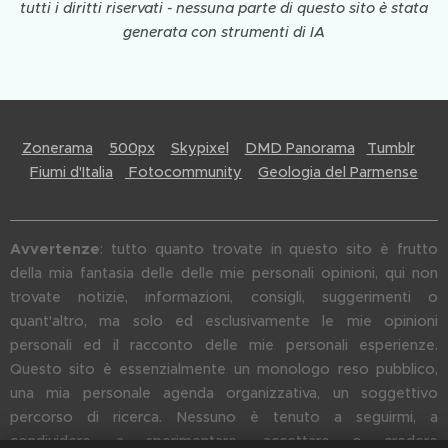
tutti i diritti riservati - nessuna parte di questo sito è stata
generata con strumenti di IA
Zonerama
500px
Skypixel
DMD Panorama
Tumblr
Fiumi d'Italia
Fotocommunity
Geologia del Parmense
Avvertenze
: tutto quanto trovate in questo sito è frutto
della mia fantasia delle delle mie personali opinioni, qui non
trovate notizie, informazioni, consigli, suggerimenti o
quant'altro, ma solo ed esclusivamente le mie opinioni
personali ed il racconto delle mie personali esperienze.
Questo sito è essenzialmente un monologo reso pubblico,
una mia personale agenda organizzativa, un soggettivo
percorso di ricerca. Nessuno è tenuto a seguirmi, a
condividere, a sperimentare, accettare o credere