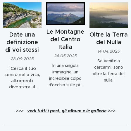
Le Montagne
Oltre la Terra
Date una
del Centro
del Nulla
definizione
Italia
di voi stessi
14.04.2025
24.05.2025
28.09.2025
Se venite a
In una singola
cercarmi, sono
"Cerca il tuo
immagine, un
oltre la terra del
senso nella vita,
incredibile colpo
nulla.
altrimenti
d'occhio sulle più
diventerai il
importanti
senso della vita
montagne del
di qualcun altro"
centro Italia e sui
tre grandi parchi: il
>>>
vedi tutti i post, gli album e le gallerie
>>>
parco nazionale
dei Monti Sibillini, il
parco nazionale