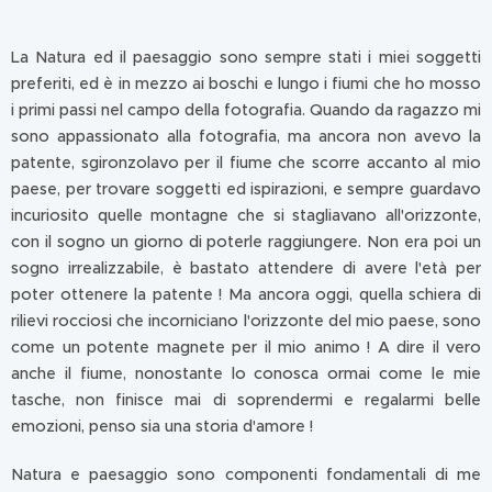
del Gran Sasso e
dei Monti della
La Natura ed il paesaggio sono sempre stati i miei soggetti
Laga, ed il parco
preferiti, ed è in mezzo ai boschi e lungo i fiumi che ho mosso
della Majella.
i primi passi nel campo della fotografia. Quando da ragazzo mi
Queste fotografie
sono appassionato alla fotografia, ma ancora non avevo la
sono state
patente, sgironzolavo per il fiume che scorre accanto al mio
scattate dalla cima
del monte della
paese, per trovare soggetti ed ispirazioni, e sempre guardavo
Sibilla (2175 mt),
incuriosito quelle montagne che si stagliavano all'orizzonte,
sul confine...
con il sogno un giorno di poterle raggiungere. Non era poi un
sogno irrealizzabile, è bastato attendere di avere l'età per
poter ottenere la patente ! Ma ancora oggi, quella schiera di
rilievi rocciosi che incorniciano l'orizzonte del mio paese, sono
come un potente magnete per il mio animo ! A dire il vero
anche il fiume, nonostante lo conosca ormai come le mie
tasche, non finisce mai di soprendermi e regalarmi belle
emozioni, penso sia una storia d'amore !
Natura e paesaggio sono componenti fondamentali di me