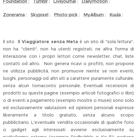
Foundation
;
Tumblr
;
Livejournal
;
Dailymotion
;
Zonerama
;
Skypixel
;
Photo-pick
;
MyAlbum
;
Kuula
;
Il sito
Il Viaggiatore senza Meta
è un sito di "sola lettura",
non ha "clienti", non ha utenti registrati, ne altra forma di
interazione con i propri lettori come newsletter, chat, liste
contatti od altro. Non genera ricavi o profitti, non propone
ne utilizza pubblicità, non promuove niente se non eventi,
luoghi, personaggi od altri siti a carattere puramente culturale,
senza alcun tornaconto personale. Eventuali recensioni di
prodotti su queste pagine (esempio articoli fotografici o libri)
o di eventi a pagamento (esempio mostre o musei) sono solo
ed esclusivamente valutazioni ed opinioni personali espresse
liberamente a titolo gratuito, senza alcuno scopo
pubblicitario. L'eventuale vendita occasionale di qualche foto
o gadget agli interessati avviene esclusivamente su