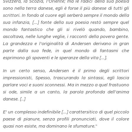
Svizzera, la Scozia, l'Oriente; ma le radici della sua poesia
sono nella terra danese, egli è forse il più danese di tutti gli
scrittori. In fondo al cuore egli serberà sempre il mondo della
sua infanzia, [...] fonte della sua poesia restò sempre quel
mondo fantastico che gli si rivelò quando, bambino,
ascoltava, nelle lunghe veglie, i racconti della povera gente.
La grandezza e l'originalità di Andersen derivano in gran
parte dalla sua fede, in quel mondo di fantasmi che
esprimono gli spaventi e le speranze della vita [...].
In un certo senso, Andersen è il primo degli scrittori
impressionisti, Spesso, trascurando la sintassi, egli lascia
parlare voci e suoni sconnessi. Ma in mezzo a quel frastuono
si ode, simile a un canto, la parola profonda dell'anima
danese. [..]
E' un complesso indefinibile [...] carattersitico di quel piccolo
paese di pianure, senza profili pronunciati, dove il colore
quasi non esiste, ma dominano le sfumature.
"