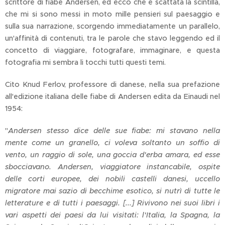
scrittore di fiabe Andersen, ed ecco che è scattata la scintilla,
che mi si sono messi in moto mille pensieri sul paesaggio e
sulla sua narrazione, scorgendo immediatamente un parallelo,
un'affinità di contenuti, tra le parole che stavo leggendo ed il
concetto di viaggiare, fotografare, immaginare, e questa
fotografia mi sembra li tocchi tutti questi temi.
Cito Knud Ferlov, professore di danese, nella sua prefazione
all'edizione italiana delle fiabe di Andersen edita da Einaudi nel
1954:
"
Andersen stesso dice delle sue fiabe: mi stavano nella
mente come un granello, ci voleva soltanto un soffio di
vento, un raggio di sole, una goccia d'erba amara, ed esse
sbocciavano. Andersen, viaggiatore instancabile, ospite
delle corti europee, dei nobili castelli danesi, uccello
migratore mai sazio di becchime esotico, si nutrì di tutte le
letterature e di tutti i paesaggi. [...] Rivivono nei suoi libri i
vari aspetti dei paesi da lui visitati: l'Italia, la Spagna, la