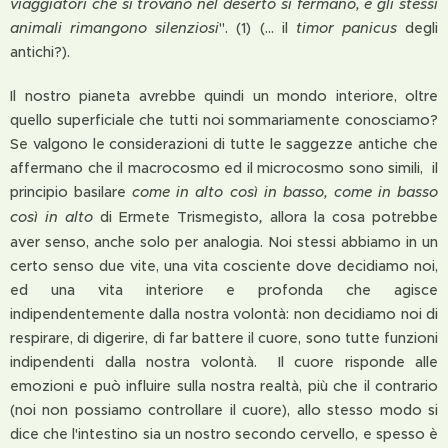
viaggiatori che si trovano nel deserto si fermano, e gli stessi
animali rimangono silen
ziosi
". (1) (... il
timor panicus
degli
antichi?).
Il nostro pianeta avrebbe quindi un mondo interiore, oltre
quello superficiale che tutti noi sommariamente conosciamo?
Se valgono le considerazioni di tutte le saggezze antiche che
affermano che il macrocosmo ed il microcosmo sono simili, il
principio basilare
c
ome in alto così in basso, come in basso
,
così in alto
di Ermete Trismegisto
allora la cosa potrebbe
aver senso, anche solo per analogia. Noi stessi abbiamo in un
certo senso due vite, una vita cosciente dove decidiamo noi,
ed una vita interiore e profonda che agisce
indipendentemente dalla nostra volontà: non decidiamo noi di
respirare, di digerire, di far battere il cuore, sono tutte funzioni
indipendenti dalla nostra volontà. Il cuore risponde alle
emozioni e può influire sulla nostra realtà, più che il contrario
(noi non possiamo controllare il cuore), allo stesso modo si
dice che l'intestino sia un nostro secondo cervello, e spesso è