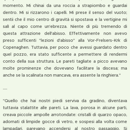
momento. Mi chinai da una roccia a strapiombo e guardai
dentro. Mi si rizzarono i capelli. Mi prese il senso del vuoto;
sentii che il mio centro di gravità si spostava e la vertigine mi
salì al capo come un'ebrezza. Niente di più tremendo di
questa attrazione dell'abisso. Effettivamente non avevo
preso sufficenti "lezioni d'abisso" alla Vor-Frelsers-Krk di
Copenaghen. Tuttavia, per poco che avessi guardato dentro
quel pozzo, era stato sufficente a permettere di rendermi
conto della sua struttura. Le pareti tagliate a picco avevano
molte prominenze che dovevano facilitare la discesa; ma
anche se la scalinata non mancava, era assente la ringhiera."
.....
"Quello che hai nostri piedi serviva da gradino, diventava
tuttavia stalattite alle pareti. La lava, porosa in alcune parti,
creava piccole ampolle arrotondate: cristalli di quarzo opaco,
adornati di limpide gocce di vetro, e sospesi alla volta come
lampadari, parevano accendersi al nostro passaggio. Si