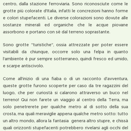
centro, dalla stazione ferroviaria. Sono riconosciute come le
grotte più colorate d'Italia, infatti le concrezioni hanno forme
e colori stupefacenti. Le diverse colorazioni sono dovute alle
sostanze minerali ed organiche che le acque piovane
assorbono e portano con sè dal terreno soprastante.
Sono grotte "turistiche", ossia attrezzate per poter essere
visitabili da chiunque, occorre solo una felpa in quanto
l'ambiente è pur sempre sotterraneo, quindi fresco ed umido,
e scarpe antiscivolo.
Come all'inizio di una fiaba o di un racconto d'avventura,
queste grotte furono scoperte per caso da tre ragazzini del
luogo, che per curiostà si calarono attraverso un buco nel
terreno! Qui non farete un viaggio al centro della Terra, ma
solo penetrerete per qualche metro al di sotto della sua
crosta, ma quali meraviglie appena qualche metro sotto: tutto
un altro mondo, allora la fantasia genera altro stupre, e chissà
quali orizzonti stupefacenti potrebbero rivelarsi agli occhi del