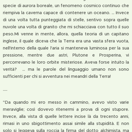
specie di aurora boreale, un fenomeno cosmico continuo che
riempiva la caverna capace di contenere un oceano. ... Invece
di una volta tutta punteggiata di stelle, sentivo sopra quelle
nuvole una volta di granito che mi schiacciava con tutto il suo
peso.Mi venne in mente, allora, quella teoria di un capitano
inglese, il quale diceva che la Terra era una vasta sfera vuota,
nell'interno della quale l'aria si manteneva luminosa per la sua
pressione, mentre due astri, Plutone e Prosperina, vi
percorrevano le loro orbite misteriose. Aveva forse intuito la
verità? ... ma le parole del linguaggio umano non sono
sufficienti per chi si avventura nei meandri della Terra!
.....
"Da quando mi ero messo in cammino, avevo visto varie
meraviglie; così dovevo ritenermi a prova di ogni stupore.
Invece, alla vista di quelle lettere incise là da trecento anni,
rimasi in uno sbigottimento assai simile alla stupidità. E non
solo si leggeva sulla roccia la firma del dotto alchimista, ma