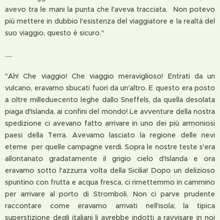
avevo tra le mani la punta che l'aveva tracciata. Non potevo
più mettere in dubbio l'esistenza del viaggiatore e la realtà del
suo viaggio, questo è sicuro."
.....
"Ah! Che viaggio! Che viaggio meraviglioso! Entrati da un
vulcano, eravamo sbucati fuori da un'altro. E questo era posto
a oltre milleduecento leghe dallo Sneffels, da quella desolata
piaga d'Islanda, ai confini del mondo! Le avventure della nostra
spedizione ci avevano fatto arrivare in uno dei più armoniosi
paesi della Terra. Avevamo lasciato la regione delle nevi
eterne per quelle campagne verdi. Sopra le nostre teste s'era
allontanato gradatamente il grigio cielo d'Islanda e ora
eravamo sotto l'azzurra volta della Sicilia! Dopo un delizioso
spuntino con frutta e acqua fresca, ci rimettemmo in cammino
per arrivare al porto di Stromboli. Non ci parve prudente
raccontare come eravamo arrivati nell'isola; la tipica
superstizione degli italiani li avrebbe indotti a ravvisare in noi