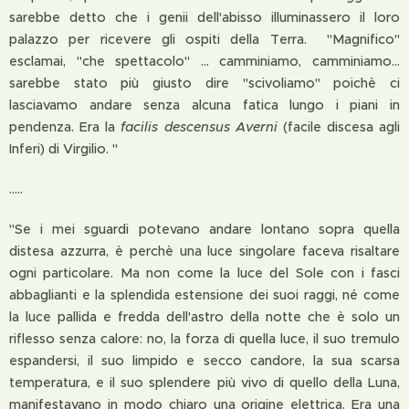
sarebbe detto che i genii dell'abisso illuminassero il loro
palazzo per ricevere gli ospiti della Terra. "Magnifico"
esclamai, "che spettacolo" ... camminiamo, camminiamo...
sarebbe stato più giusto dire "scivoliamo" poichè ci
lasciavamo andare senza alcuna fatica lungo i piani in
pendenza. Era la
facilis descensus Averni
(facile discesa agli
Inferi) di Virgilio. "
.....
"Se i mei sguardi potevano andare lontano sopra quella
distesa azzurra, è perchè una luce singolare faceva risaltare
ogni particolare. Ma non come la luce del Sole con i fasci
abbaglianti e la splendida estensione dei suoi raggi, né come
la luce pallida e fredda dell'astro della notte che è solo un
riflesso senza calore: no, la forza di quella luce, il suo tremulo
espandersi, il suo limpido e secco candore, la sua scarsa
temperatura, e il suo splendere più vivo di quello della Luna,
manifestavano in modo chiaro una origine elettrica. Era una