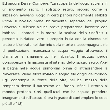
Ed ancora Daniel Compére: "La scoperta del luogo avviene in
un momento sacro, il solstizio estivo, proprio come le
iniziazioni avevano luogo in certi periodi rigidamente stabiliti.
Prima, il novizio viene brutalmente separato dal proprio
universo e subisce alcune prove preparatorie: incontro con
l'abisso, i lebbrosi e la morte, la scalata dello Sneffels. Il
percorso iniziatico vero e proprio inizia con la discesa nel
cratere. L'entrata nel dominio della morte si accompagna a riti
di purificazione: mancanza di acqua, viaggio attraverso il
diamante e smarrimento nel labirinto. Il novizio perde
conoscenza e la riacquista all'interno dello spazio sacro, Axel
si bagna nelle acque primordiali prima di intraprendere la
traversata, Viene allora inviato in sogno alle origini del mondo.
Egli contempla la fonte della vita, nel bel mezzo della
tempesta riceve il battesimo del fuoco, infine il ritorno al
mondo profano. Così quell'Axel che ha saputo prendere
insegnamenti sull'abisso, è ora in grado di contemplare le cose
più alte." (3)