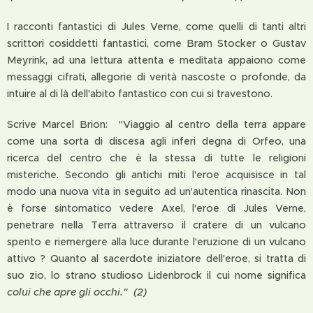
I racconti fantastici di Jules Verne, come quelli di tanti altri
scrittori cosiddetti fantastici, come Bram Stocker o Gustav
Meyrink, ad una lettura attenta e meditata appaiono come
messaggi cifrati, allegorie di verità nascoste o profonde, da
intuire al di là dell'abito fantastico con cui si travestono.
Scrive Marcel Brion: "Viaggio al centro della terra appare
come una sorta di discesa agli inferi degna di Orfeo, una
ricerca del centro che è la stessa di tutte le religioni
misteriche. Secondo gli antichi miti l'eroe acquisisce in tal
modo una nuova vita in seguito ad un'autentica rinascita. Non
è forse sintomatico vedere Axel, l'eroe di Jules Verne,
penetrare nella Terra attraverso il cratere di un vulcano
spento e riemergere alla luce durante l'eruzione di un vulcano
attivo ? Quanto al sacerdote iniziatore dell'eroe, si tratta di
suo zio, lo strano studioso Lidenbrock il cui nome significa
colui che apre gli occhi." (2)