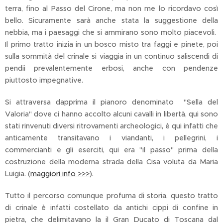
terra, fino al Passo del Cirone, ma non me lo ricordavo così
bello. Sicuramente sarà anche stata la suggestione della
nebbia, ma i paesaggi che si ammirano sono molto piacevoli.
Il primo tratto inizia in un bosco misto tra faggi e pinete, poi
sulla sommità del crinale si viaggia in un continuo saliscendi di
pendii prevalentemente erbosi, anche con pendenze
piuttosto impegnative.
Si attraversa dapprima il pianoro denominato "Sella del
Valoria" dove ci hanno accolto alcuni cavalli in libertà, qui sono
stati rinvenuti diversi ritrovamenti archeologici, è qui infatti che
anticamente transitavano i viandanti, i pellegrini, i
commercianti e gli eserciti, qui era "il passo" prima della
costruzione della moderna strada della Cisa voluta da Maria
Luigia. (
maggiori info >>>
).
Tutto il percorso comunque profuma di storia, questo tratto
di crinale è infatti costellato da antichi cippi di confine in
pietra, che delimitavano la il Gran Ducato di Toscana dal