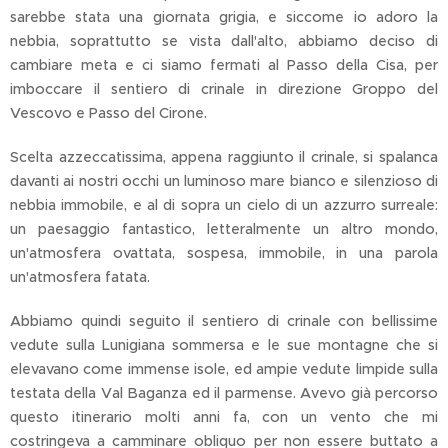
sarebbe stata una giornata grigia, e siccome io adoro la
nebbia, soprattutto se vista dall'alto, abbiamo deciso di
cambiare meta e ci siamo fermati al Passo della Cisa, per
imboccare il sentiero di crinale in direzione Groppo del
Vescovo e Passo del Cirone.
Scelta azzeccatissima, appena raggiunto il crinale, si spalanca
davanti ai nostri occhi un luminoso mare bianco e silenzioso di
nebbia immobile, e al di sopra un cielo di un azzurro surreale:
un paesaggio fantastico, letteralmente un altro mondo,
un'atmosfera ovattata, sospesa, immobile, in una parola
un'atmosfera fatata.
Abbiamo quindi seguito il sentiero di crinale con bellissime
vedute sulla Lunigiana sommersa e le sue montagne che si
elevavano come immense isole, ed ampie vedute limpide sulla
testata della Val Baganza ed il parmense. Avevo già percorso
questo itinerario molti anni fa, con un vento che mi
costringeva a camminare obliquo per non essere buttato a