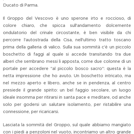
Ducato di Parma.
Il Groppo del Vescovo è uno sperone irto e roccioso, di
colore chiaro, che spicca sull'andamento dolcemente
ondulatorio del crinale circostante, è ben visibile da chi
percorre l'autostrada della Cisa, nell'ultimo tratto toscano
prima della galleria di valico. Sulla sua sommità c'è un piccolo
boschetto di faggi al quale si accede transitando tra due
alberi che sembrano messi li apposta, come due colonne di un
portale per accedere "al piccolo bosco sacro": questa è la
netta impressione che ho avuto. Un boschetto intricato, ma
nel mezzo aperto e libero, anche se in pendenza, al centro
presiede il grande spirito: un bel faggio secolare, un luogo
ideale insomma per ritirarsi in santa pace e meditare, od anche
solo per godersi un salutare isolamento, per ristabilire una
connessione, per ricaricarsi.
Lasciata la sommità del Groppo, sul quale abbiamo mangiato
con i piedi a penzoloni nel vuoto, incontriamo un altro grande