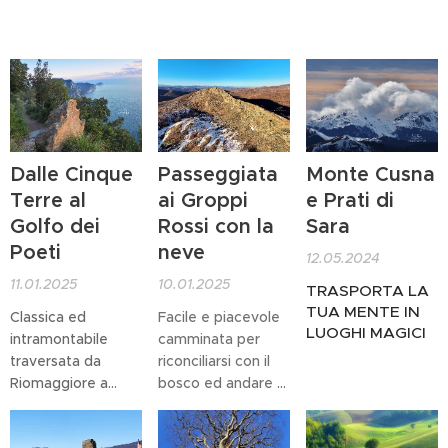
Dalle Cinque
Passeggiata
Monte Cusna
Terre al
ai Groppi
e Prati di
Golfo dei
Rossi con la
Sara
Poeti
neve
12.05.2024
11.01.2025
10.01.2025
TRASPORTA LA
TUA MENTE IN
Classica ed
Facile e piacevole
LUOGHI MAGICI
intramontabile
camminata per
traversata da
riconciliarsi con il
Riomaggiore a
bosco ed andare a
Porto Venere:
far visita ad una
impegnativa ma
potente