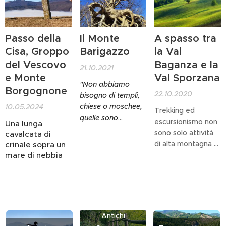
impagabile
montagna.
giornata!
Passo della
Il Monte
A spasso tra
Cisa, Groppo
Barigazzo
la Val
del Vescovo
Baganza e la
21.10.2021
e Monte
Val Sporzana
"Non abbiamo
Borgognone
22.10.2020
bisogno di templi,
chiese o moschee,
10.05.2024
Trekking ed
quelle sono
escursionismo non
Una lunga
invenzioni di uomini
sono solo attività
cavalcata di
che cercano
di alta montagna o
crinale sopra un
potere su altri
mare di nebbia
di località esotiche
uomini. La Natura
in capo al mondo, a
ha creato per tutti,
volte anche una
gratuitamente, il
semplice
più bel tempio del
passeggiata nei
mondo: il bosco."
dintorni di casa si
Antichi
rivela una piccola