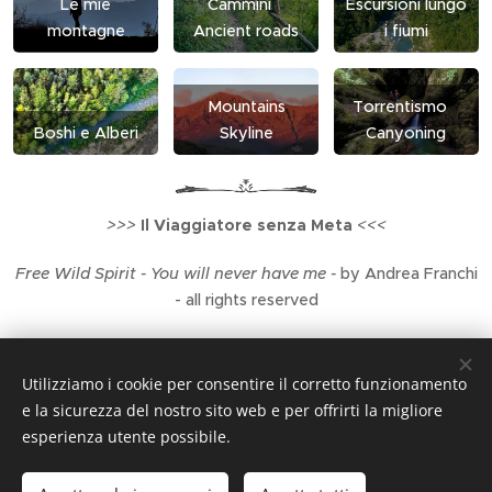
Le mie
Cammini
Escursioni lungo
avventura ricca di
montagne
Ancient roads
i fiumi
scoperte. Il
paesaggio non è
solo un prato, un
Mountains
Torrentismo
albero e un cielo
Boshi e Alberi
Skyline
Canyoning
sopra, paesaggio è
anche storia e
storie arte, natura,
fiori, insetti,...
>>>
Il Viaggiatore senza Meta
<<<
Free Wild Spirit - You will never have me -
by Andrea Franchi
- all rights reserved
Utilizziamo i cookie per consentire il corretto funzionamento
e la sicurezza del nostro sito web e per offrirti la migliore
esperienza utente possibile.
Privacy e Note legali