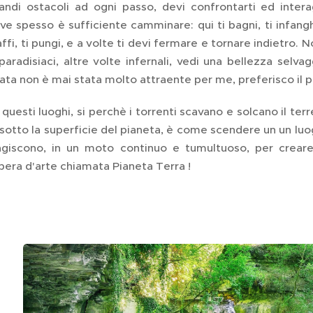
randi ostacoli ad ogni passo, devi confrontarti ed inte
ve spesso è sufficiente camminare: qui ti bagni, ti infanghi
raffi, ti pungi, e a volte ti devi fermare e tornare indietro. 
paradisiaci, altre volte infernali, vedi una bellezza selva
ta non è mai stata molto attraente per me, preferisco il
questi luoghi, si perchè i torrenti scavano e solcano il te
 sotto la superficie del pianeta, è come scendere un un luogo
agiscono, in un moto continuo e tumultuoso, per creare i
era d'arte chiamata Pianeta Terra !