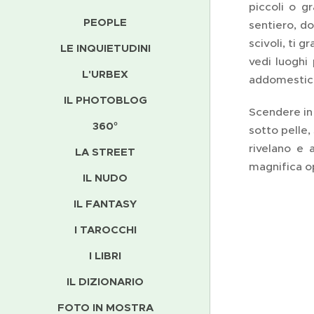
piccoli o g
PEOPLE
sentiero, do
scivoli, ti g
LE INQUIETUDINI
vedi luoghi 
L'URBEX
addomestica
IL PHOTOBLOG
Scendere in 
360°
sotto pelle,
rivelano e 
LA STREET
magnifica op
IL NUDO
IL FANTASY
I TAROCCHI
I LIBRI
IL DIZIONARIO
FOTO IN MOSTRA