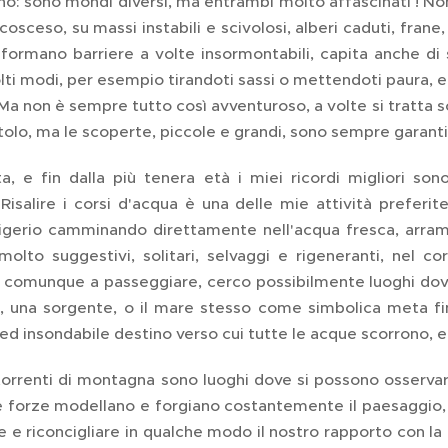
rno: sono mondi diversi, ma entrambi molto affascinati ! Non 
cosceso, su massi instabili e scivolosi, alberi caduti, fran
formano barriere a volte insormontabili, capita anche di 
lti modi, per esempio tirandoti sassi o mettendoti paura, e
a non è sempre tutto così avventuroso, a volte si tratta so
tolo, ma le scoperte, piccole e grandi, sono sempre garanti
a, e fin dalla più tenera età i miei ricordi migliori son
 Risalire i corsi d'acqua è una delle mie attività preferi
rigerio camminando direttamente nell'acqua fresca, arram
olto suggestivi, solitari, selvaggi e rigeneranti, nel c
comunque a passeggiare, cerco possibilmente luoghi dove c
 una sorgente, o il mare stesso come simbolica meta finale
d insondabile destino verso cui tutte le acque scorrono, e
 torrenti di montagna sono luoghi dove si possono osservare
forze modellano e forgiano costantemente il paesaggio, e 
 e riconcigliare in qualche modo il nostro rapporto con la 