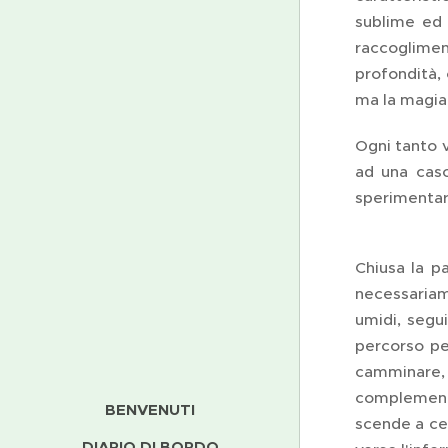
sublime ed 
raccogliment
profondità, 
ma la magia,
Ogni tanto v
ad una casc
sperimentar
Chiusa la p
necessariame
umidi, segu
percorso pe
camminare, 
complementar
BENVENUTI
scende a cer
DIARIO DI BORDO