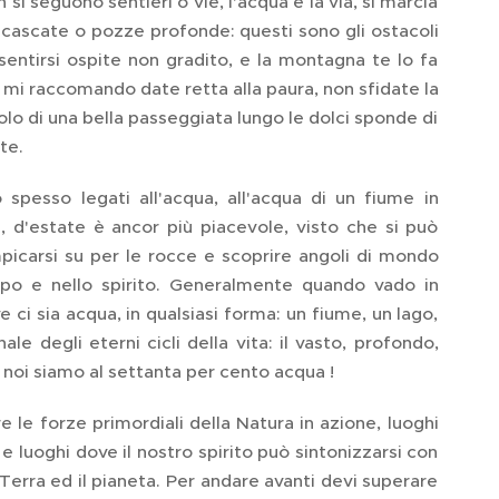
si seguono sentieri o vie, l'acqua è la via, si marcia
e, cascate o pozze profonde: questi sono gli ostacoli
sentirsi ospite non gradito, e la montagna te lo fa
 mi raccomando date retta alla paura, non sfidate la
lo di una bella passeggiata lungo le dolci sponde di
te.
o spesso legati all'acqua, all'acqua di un fiume in
te, d'estate è ancor più piacevole, visto che si può
picarsi su per le rocce e scoprire angoli di mondo
orpo e nello spirito. Generalmente quando vado in
i sia acqua, in qualsiasi forma: un fiume, un lago,
 degli eterni cicli della vita: il vasto, profondo,
 noi siamo al settanta per cento acqua !
 le forze primordiali della Natura in azione, luoghi
luoghi dove il nostro spirito può sintonizzarsi con
Terra ed il pianeta. Per andare avanti devi superare