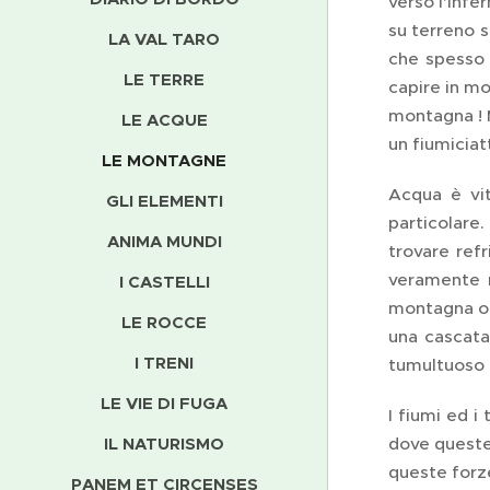
verso l'infe
su terreno s
LA VAL TARO
che spesso 
LE TERRE
capire in mo
montagna ! M
LE ACQUE
un fiumiciat
LE MONTAGNE
Acqua è vit
GLI ELEMENTI
particolare.
ANIMA MUNDI
trovare ref
veramente m
I CASTELLI
montagna o 
LE ROCCE
una cascata,
I TRENI
tumultuoso e
LE VIE DI FUGA
I fiumi ed i
IL NATURISMO
dove queste 
queste forze
PANEM ET CIRCENSES