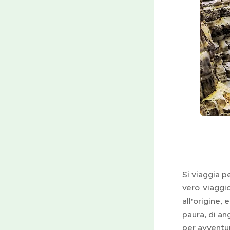
Si viaggia p
vero viaggio
all'origine,
paura, di an
per avventu