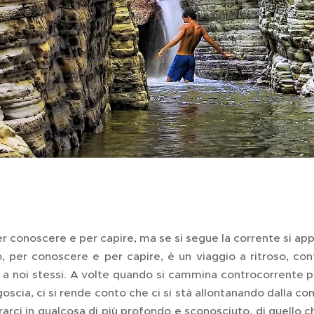
er conoscere e per capire, ma se si segue la corrente si appro
, per conoscere e per capire, è un viaggio a ritroso, cont
 e a noi stessi. A volte quando si cammina controcorrente 
goscia, ci si rende conto che ci si stà allontanando dalla c
rarci in qualcosa di più profondo e sconosciuto, di quell