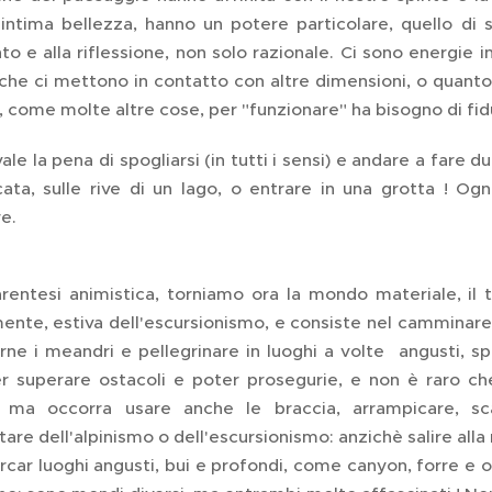
intima bellezza, hanno un potere particolare, quello di s
o e alla riflessione, non solo razionale. Ci sono energie i
che ci mettono in contatto con altre dimensioni, o quanto
 come molte altre cose, per "funzionare" ha bisogno di fiduc
ale la pena di spogliarsi (in tutti i sensi) e andare a fare 
ata, sulle rive di un lago, o entrare in una grotta ! O
e.
arentesi animistica, torniamo ora la mondo materiale, il
nte, estiva dell'escursionismo, e consiste nel camminare lu
irne i meandri e pellegrinare in luoghi a volte angusti, 
r superare ostacoli e poter prosegurie, e non è raro ch
ma occorra usare anche le braccia, arrampicare, scava
e dell'alpinismo o dell'escursionismo: anzichè salire alla ric
car luoghi angusti, bui e profondi, come canyon, forre e or