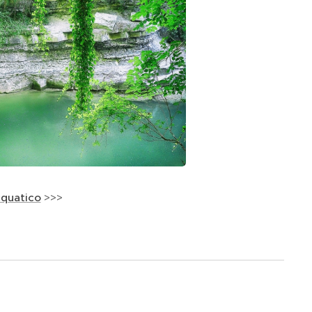
cquatico
>>>