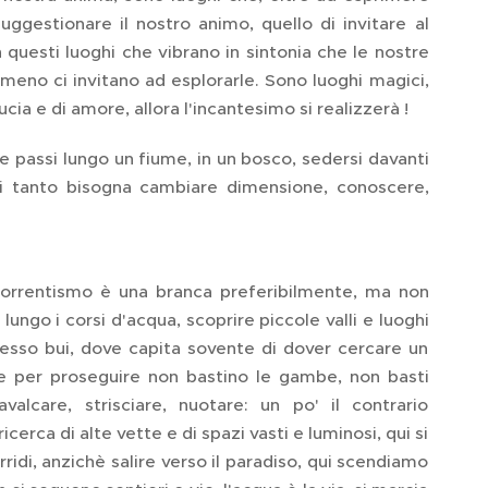
uggestionare il nostro animo, quello di invitare al
n questi luoghi che vibrano in sintonia che le nostre
meno ci invitano ad esplorarle. Sono luoghi magici,
ia e di amore, allora l'incantesimo si realizzerà !
due passi lungo un fiume, in un bosco, sedersi davanti
gni tanto bisogna cambiare dimensione, conoscere,
 torrentismo è una branca preferibilmente, ma non
ngo i corsi d'acqua, scoprire piccole valli e luoghi
spesso bui, dove capita sovente di dover cercare un
e per proseguire non bastino le gambe, non basti
lcare, strisciare, nuotare: un po' il contrario
erca di alte vette e di spazi vasti e luminosi, qui si
ridi, anzichè salire verso il paradiso, qui scendiamo