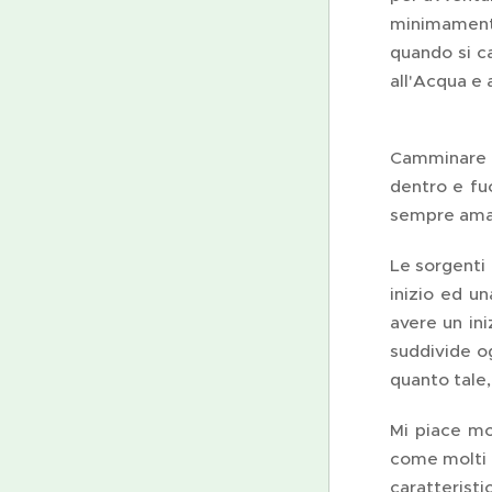
minimamente.
quando si ca
all'Acqua e a
Camminare l
dentro e fuo
sempre amati
Le sorgenti 
inizio ed u
avere un ini
suddivide og
quanto tale,
Mi piace mol
come molti a
caratteristi