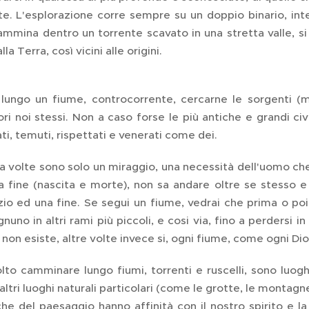
 L'esplorazione corre sempre su un doppio binario, interi
mmina dentro un torrente scavato in una stretta valle, si è 
lla Terra, così vicini alle origini.
ungo un fiume, controcorrente, cercarne le sorgenti (
ri noi stessi. Non a caso forse le più antiche e grandi civ
, temuti, rispettati e venerati come dei.
a volte sono solo un miraggio, una necessità dell'uomo che
na fine (nascita e morte), non sa andare oltre se stesso
zio ed una fine. Se segui un fiume, vedrai che prima o poi 
nuno in altri rami più piccoli, e cosi via, fino a perdersi in
 non esiste, altre volte invece si, ogni fiume, come ogni Dio,
to camminare lungo fiumi, torrenti e ruscelli, sono luoghi 
ltri luoghi naturali particolari (come le grotte, le montagn
che del paesaggio hanno affinità con il nostro spirito e l