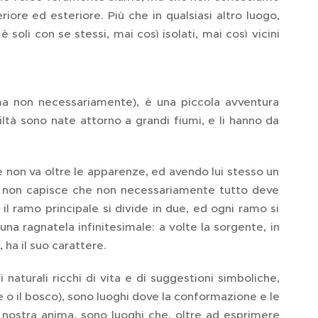
ore ed esteriore. Più che in qualsiasi altro luogo,
soli con se stessi, mai così isolati, mai così vicini
ma non necessariamente), è una piccola avventura
iltà sono nate attorno a grandi fiumi, e li hanno da
 non va oltre le apparenze, ed avendo lui stesso un
 e non capisce che non necessariamente tutto deve
il ramo principale si divide in due, ed ogni ramo si
 una ragnatela infinitesimale: a volte la sorgente, in
 ha il suo carattere.
naturali ricchi di vita e di suggestioni simboliche,
e o il bosco), sono luoghi dove la conformazione e le
a nostra anima, sono luoghi che, oltre ad esprimere