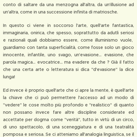
conto di saltare da una menzogna all'altra, da un'illusione ad
un'altra, come in una successione infinita di matriosche.
In questo ci viene in soccorso l'arte, quell'arte fantastica,
immaginaria, onirica, che spesso, soprattutto da adutli seriosi
e razionali quali dobbiamo essere, come illuminismo vuole,
guardiamo con tanta superficialità, come fosse solo un gioco
innocente, infantile, uno svago, un'evasione... evasione, che
parola magica... evocatrice... ma evadere da che ? Già il fatto
che una certa arte o letteratura si dica "d'evasione" la dice
lunga!
Ed invece è proprio quell'arte che ci apre la mente, è quell'arte
la chiave che ci può permettere l'accesso ad un modo di
"vedere" le cose molto più profondo e "realistico" di quanto
non possano invece fare altre discipline considerate ed
accettate per dogma come "verità", tutto in virtù di un circo,
di uno spettacolo, di una sceneggiatura e di una teatralità
pomposa e seriosa. Se ci atteniamo all'analogia linguistica, se il