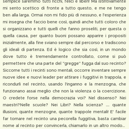
semplice saremmo tutti ricchi, felici e liberi! Ma istintivamente
mi sento scettico di fronte a tutto questo, e me ne tengo
ben alla larga. Ormai non mi fido più di nessuno, e l'esperienza
mi insegna che faccio bene così, quindi anche tutti coloro che
si organizzano e tutti quelli che fanno proseliti, per questa o
quella causa, per quanto buoni possano apparire i propositi
inizialmente, alla fine sviano sempre dal percorso e tradiscono
gli ideali di partenza. Ed è logico che sia così, in un mondo
dove tutto è tremendamente controllato, come si può
permettere che una parte del "gregge" fugga dal suo recinto?
Siccome tutti i recinti sono mentali, occorre inventare sempre
nuove idee e nuovi leader per attirare i fuggitivi in trappola, e
ricondurli nel recinto, usando l'inganno e la menzogna, che
funzionano assai meglio che non la violenza o la coercizione.
O credete forse nella democrazia voi? Nel dissenso? Nei
maestri?Nelle scuole? Nei Libri? Nella scienza? .... quante
illusioni, quante menzogne, quante trappole mentali! E' facile
far tornare nel recinto una pecorella fuggitiva, basta cambiar
nome al recinto per convincerla, chiamarlo in un altro modo...