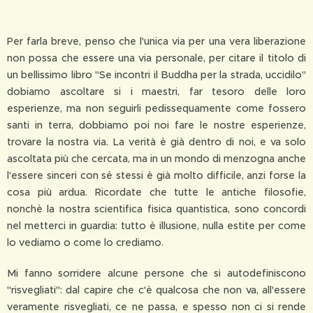
Per farla breve, penso che l'unica via per una vera liberazione
non possa che essere una via personale, per citare il titolo di
un bellissimo libro "Se incontri il Buddha per la strada, uccidilo"
dobiamo ascoltare si i maestri, far tesoro delle loro
esperienze, ma non seguirli pedissequamente come fossero
santi in terra, dobbiamo poi noi fare le nostre esperienze,
trovare la nostra via. La verità è già dentro di noi, e va solo
ascoltata più che cercata, ma in un mondo di menzogna anche
l'essere sinceri con sé stessi è già molto difficile, anzi forse la
cosa più ardua. Ricordate che tutte le antiche filosofie,
nonchè la nostra scientifica fisica quantistica, sono concordi
nel metterci in guardia: tutto è illusione, nulla estite per come
lo vediamo o come lo crediamo.
Mi fanno sorridere alcune persone che si autodefiniscono
"risvegliati": dal capire che c'è qualcosa che non va, all'essere
veramente risvegliati, ce ne passa, e spesso non ci si rende