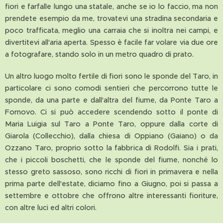
fiori e farfalle lungo una statale, anche se io lo faccio, ma non
prendete esempio da me, trovatevi una stradina secondaria e
poco trafficata, meglio una carraia che si inoltra nei campi, e
divertitevi all'aria aperta. Spesso è facile far volare via due ore
a fotografare, stando solo in un metro quadro di prato.
Un altro luogo molto fertile di fiori sono le sponde del Taro, in
particolare ci sono comodi sentieri che percorrono tutte le
sponde, da una parte e dall'altra del fiume, da Ponte Taro a
Fornovo. Ci si può accedere scendendo sotto il ponte di
Maria Luigia sul Taro a Ponte Taro, oppure dalla corte di
Giarola (Collecchio), dalla chiesa di Oppiano (Gaiano) o da
Ozzano Taro, proprio sotto la fabbrica di Rodolfi. Sia i prati,
che i piccoli boschetti, che le sponde del fiume, nonché lo
stesso greto sassoso, sono ricchi di fiori in primavera e nella
prima parte dell'estate, diciamo fino a Giugno, poi si passa a
settembre e ottobre che offrono altre interessanti fioriture,
con altre luci ed altri colori.