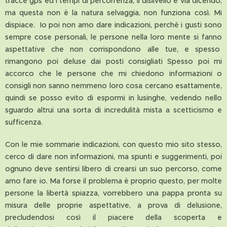
tracce gps ed i tempi di percorrenza, il dislivello e via dicendo,
ma questa non è la natura selvaggia, non funziona così. Mi
dispiace. Io poi non amo dare indicazioni, perchè i gusti sono
sempre cose personali, le persone nella loro mente si fanno
aspettative che non corrispondono alle tue, e spesso
rimangono poi deluse dai posti consigliati Spesso poi mi
accorco che le persone che mi chiedono informazioni o
consigli non sanno nemmeno loro cosa cercano esattamente,
quindi se posso evito di espormi in lusinghe, vedendo nello
sguardo altrui una sorta di incredulità mista a scetticismo e
sufficenza.
Con le mie sommarie indicazioni, con questo mio sito stesso,
cerco di dare non informazioni, ma spunti e suggerimenti, poi
ognuno deve sentirsi libero di crearsi un suo percorso, come
amo fare io. Ma forse il problema è proprio questo, per molte
persone la libertà spiazza, vorrebbero una pappa pronta su
misura delle proprie aspettative, a prova di delusione,
precludendosi così il piacere della scoperta e