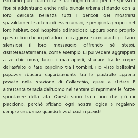
Partiamo pure dalla città e dai luoghi urbani, perchè spesso i
fiori si addentrano anche nella giungla urbana sfidando con la
loro delicata bellezza tutti i pericoli del mostrarsi
spavaldamente ai temibili esseri umani, e per giunta proprio nel
loro habitat, così inospitale ed insidioso. Eppure sono proprio
questi i fiori che io più adoro, coraggiosi e noncuranti, portano
silenziosi il loro messaggio offrendo sé stessi,
disinteressatamente, come esempio. Li pui vedere aggrappati
a vecchie mura, lungo i marciapiedi, sbucare tra le crepe
dell'asfalto o fare capolino tra i tombini. Ho visto bellissimi
papaveri sbucare caparbiamente tra le piastrelle appena
posate nella stazione di Collecchio, quasi a sfidare l'
altrettanta tenacia dell'uomo nel tentare di reprimere le forze
spontanee della vita. Questi sono tra i fiori che più mi
piacciono, perchè sfidano ogni nostra logica e regalano
sempre un sorriso quando li vedi così impavidi!