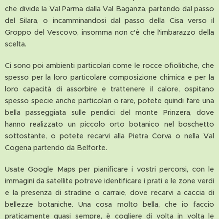
che divide la Val Parma dalla Val Baganza, partendo dal passo
del Silara, o incamminandosi dal passo della Cisa verso il
Groppo del Vescovo, insomma non c'è che l'imbarazzo della
scelta.
Ci sono poi ambienti particolari come le rocce ofiolitiche, che
spesso per la loro particolare composizione chimica e per la
loro capacità di assorbire e trattenere il calore, ospitano
spesso specie anche particolari o rare, potete quindi fare una
bella passeggiata sulle pendici del monte Prinzera, dove
hanno realizzato un piccolo orto botanico nel boschetto
sottostante, o potete recarvi alla Pietra Corva o nella Val
Cogena partendo da Belforte.
Usate Google Maps per pianificare i vostri percorsi, con le
immagini da satellite potreve identificare i prati e le zone verdi
e la presenza di stradine o carraie, dove recarvi a caccia di
bellezze botaniche. Una cosa molto bella, che io faccio
praticamente quasi sempre, è cogliere di volta in volta le