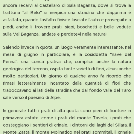
ancora recarvi al Castellaro di Sala Baganza, dove si trova la
trattoria "al Belo" si inerpica una stradina che dapprima è
asfaltata, quando l'asfalto finisce lasciate l'auto e proseguite a
piedi, anche li trovere prati, siepi, boschetti e belle vedute
sulla Val Baganza., andate e perdetevi nella natura!
Salendo invece in quota, un luogo veramente interessante, nel
mese di giugno in particolare, è la cosiddetta "nave del
Penna": una conca prativa che, complice anche la natura
geologica del terreno, ospita tante varietà di fiori, alcuni anche
molto particolari. Un giorno di qualche anno fa ricordo che
rimasi letteralmente incantato dalla quantità di fiori che
traboccavano ai lati della stradina che dal fondo valle del Taro
sale verso il paesino di Alpe.
In generale tutti i prati di alta quota sono pieni di fioriture in
primavera estate, come i prati del monte Tavola, i prati che
costeggiano i sentieri di crinale, i dintorni dei laghi del Sillara, il
Monte Zatta, il monte Molinatico nei prati sommitali, il crinale