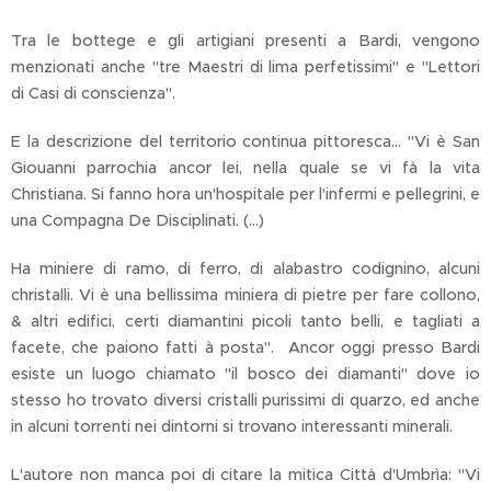
Tra le bottege e gli artigiani presenti a Bardi, vengono
menzionati anche "tre Maestri di lima perfetissimi" e "Lettori
di Casi di conscienza".
E la descrizione del territorio continua pittoresca... "Vi è San
Giouanni parrochia ancor lei, nella quale se vi fà la vita
Christiana. Si fanno hora un'hospitale per l'infermi e pellegrini, e
una Compagna De Disciplinati. (...)
Ha miniere di ramo, di ferro, di alabastro codignino, alcuni
christalli. Vi è una bellissima miniera di pietre per fare collono,
& altri edifici, certi diamantini picoli tanto belli, e tagliati a
facete, che paiono fatti à posta". Ancor oggi presso Bardi
esiste un luogo chiamato "il bosco dei diamanti" dove io
stesso ho trovato diversi cristalli purissimi di quarzo, ed anche
in alcuni torrenti nei dintorni si trovano interessanti minerali.
L'autore non manca poi di citare la mitica Città d'Umbrìa: "Vi