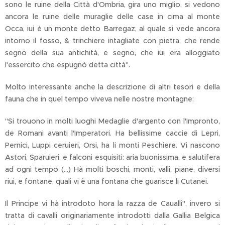
sono le ruine della Città d'Ombria, gira uno miglio, si vedono
ancora le ruine delle muraglie delle case in cima al monte
Occa, iui è un monte detto Barregaz, al quale si vede ancora
intorno il fosso, & trinchiere intagliate con pietra, che rende
segno della sua antichità, e segno, che iui era alloggiato
l'essercito che espugnò detta città".
Molto interessante anche la descrizione di altri tesori e della
fauna che in quel tempo viveva nelle nostre montagne:
"Si trouono in molti luoghi Medaglie d'argento con l'Impronto,
de Romani avanti l'Imperatori. Ha bellissime caccie di Lepri,
Pernici, Luppi ceruieri, Orsi, ha li monti Peschiere. Vi nascono
Astori, Sparuieri, e falconi esquisiti: aria buonissima, e salutifera
ad ogni tempo (...) Hà molti boschi, monti, valli, piane, diversi
riui, e fontane, quali vi è una fontana che guarisce li Cutanei.
Il Principe vi hà introdoto hora la razza de Caualli", invero si
tratta di cavalli originariamente introdotti dalla Gallia Belgica