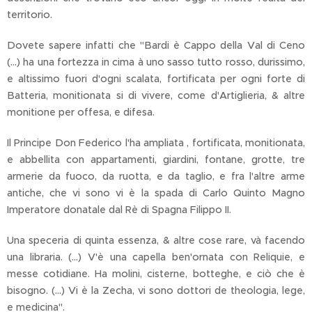
territorio.
Dovete sapere infatti che "Bardi è Cappo della Val di Ceno
(...) ha una fortezza in cima à uno sasso tutto rosso, durissimo,
e altissimo fuori d'ogni scalata, fortificata per ogni forte di
Batteria, monitionata si di vivere, come d'Artiglieria, & altre
monitione per offesa, e difesa.
Il Principe Don Federico l'ha ampliata , fortificata, monitionata,
e abbellita con appartamenti, giardini, fontane, grotte, tre
armerie da fuoco, da ruotta, e da taglio, e fra l'altre arme
antiche, che vi sono vi è la spada di Carlo Quinto Magno
Imperatore donatale dal Rè di Spagna Filippo II.
Una speceria di quinta essenza, & altre cose rare, và facendo
una libraria. (...) V'è una capella ben'ornata con Reliquie, e
messe cotidiane. Ha molini, cisterne, botteghe, e ciò che è
bisogno. (...) Vi è la Zecha, vi sono dottori de theologia, lege,
e medicina".