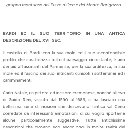
gruppo montuoso del Pizzo d'Oca e del Monte Barigazzo.
BARDI ED IL SUO TERRITORIO IN UNA ANTICA
DESCRIZIONE DEL XVII SEC.
Il castello di Bardi, con la sua mole ed il suo inconfondibile
profilo che caratterizza tutto il paesaggio circostante, è uno
dei più affascinanti del Parmense, per la sua arditezza, la sua
mole ed il fascino dei suoi intricanti cunicoli, i sotterranei ed i
camminamenti.
Carlo Natale, un pittore ed incisore cremonese, nonchè allievo
di Guido Reni, vissuto dal 1590 al 1683, ci ha lasciato una
bellissima serie di incisioni che descrivono l'antica val Ceno
corredate da interessanti annotazioni, di cui voglio riportarne
alcune particolarmente suggestive. Tutte antichissime
descrizioni che trovano eco ancor oggi in molte realtà del