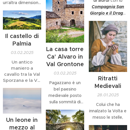
di Bardi
con la
un'altra dimensione
Compagnia San
di vita ed è
Giorgio e il Drago
tutt'oggi ancora
-
vivo, tutt'attorno a
noi, basta uscire
dalle strade
Il castello di
principali per
Palmia
ritrovarsi ancora
La casa torre
03.02.2025
immersi nel pieno
Ca' Alvaro in
del medioevo e
Un antico
Val Grontone
delle sue
maniero a
affascinanti
03.02.2025
cavallo tra la Val
Ritratti
atmosfere. Tutte
Sporzana e la Val
Pagazzano è un
Medievali
queste
Baganza
bel paesino
fortificazioni che
28.01.2025
medievale posto
tempestavano il
sulla sommità di
Colui che ha
territorio fanno
piccolo colle, in una
innalzato la Volta e
pensare ad
piccola valle
messo le stelle,
un'epoca molto
Un leone in
selvaggia che
bellicosa...
mezzo al
sfocia nella Val