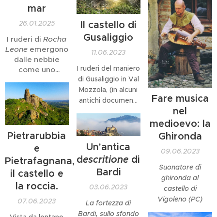
Taro presso
mar
Solignano, la Val
26.01.2025
Il castello di
Grontone. Lungo la
Gusaliggio
strada che scende
I ruderi di
Rocha
Leone
emergono
verso
11.06.2023
dalle nebbie
Pietramogolana, un
I ruderi del maniero
come uno
paio di chilometri
di Gusaliggio in Val
scoglio in mezzo
dopo il centro
al mare
Mozzola, (in alcuni
abitato, ho notato
Fare musica
antichi documenti
un antico
nel
riportato come
complesso di
Gusaleggio,
medioevo: la
costruzioni che
Gusalicchio o
Pietrarubbia
possono ricordare
Ghironda
Sisaligio), sono
un centro...
Un'antica
e
09.06.2023
forse tra i più
d
escritione
di
Pietrafagnana,
affascinanti del
Suonatore di
Bardi
il castello e
Parmense, eretti
ghironda al
la roccia.
su di uno sperone
03.06.2023
castello di
roccioso
Vigoleno (PC)
07.06.2023
La fortezza di
vertiginoso, a
Bardi, sullo sfondo
Vista da lontano