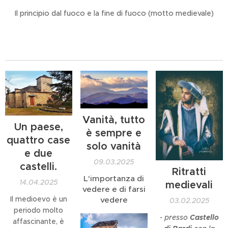
Il principio dal fuoco e la fine di fuoco (motto medievale)
Vanità, tutto
Un paese,
è sempre e
quattro case
solo vanità
e due
09.03.2025
castelli.
Ritratti
L'importanza di
14.04.2025
medievali
vedere e di farsi
Il medioevo è un
vedere
03.02.2025
periodo molto
- presso
Castello
affascinante, è