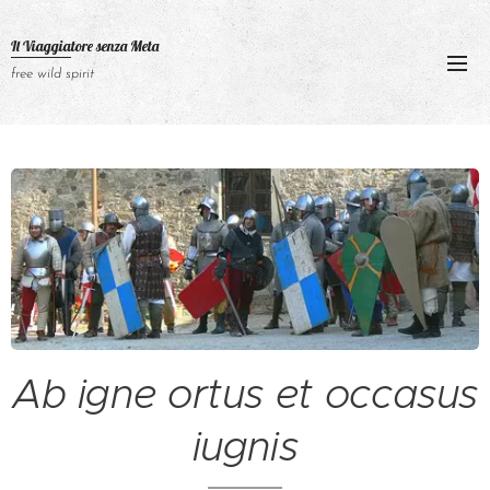
Il Viaggiatore senza
Meta
free wild spirit
Ab igne ortus et occasus
iugnis