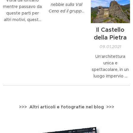
picco sul
nebbie sulla Val
mentre passavo da
sottostante
Ceno ed il gruppo
queste parti per
torrente Mozzola.
montuoso del Pizzo
altri motivi, questa
Lo strapiombo è
d'Oca e del Monte
roccia, facente
impressionante e
Il Castello
Barigazzo.
parte del
allo stesso tempo
della Pietra
comprensorio del
emozionante, per
Parco Naturale del
questo...
09.01.2021
Sasso Simone e
Un'architettura
Simoncello nelle
unica e
Marche, mi ha
spettacolare, in un
subito affascinato
luogo impervio e
e fatto cambiare
ardito. Si trova in
meta, mi ha
Val Vobbia, nel
magneticamente
Parco Naturale
attirato: "io lassù ci
dell'Antola, in
devo andare" mi
>>> Altri articoli e fotografie nel blog >>>
Liguria, e si
son detto! Detto,
raggiunge solo a
fatto. E non deve
piedi ovviamente,
aver affascinato
attraverso un
solo me questa...