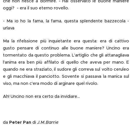
che non riesce a dormire. - Hai osservato le buone maniere
oggi? - era il suo eterno rovello.
- Ma io ho la fama, la fama, questa splendente bazzecola -
urlava
Ma la rifelssione più inquietante era questa: era di cattivo
gusto pensare di continuo alle buone maniere?
Uncino era
tormentato da questo problema. L'artiglio che gli attanagliava
l'anima era ben più affilato di quello che aveva per mano. E
quando ne era straziato, il sudore gli correva sul volto ceruleo
e gli macchiava il panciotto. Sovente si passava la manica sul
viso, ma non c'era modo di arginare quel rivolo.
Ah! Uncino non era certo da invidiare...
da
Peter Pan
di
J.M.Barrie