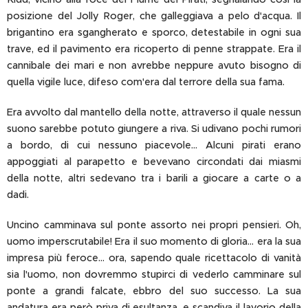
posizione del Jolly Roger, che galleggiava a pelo d'acqua. Il
brigantino era sgangherato e sporco, detestabile in ogni sua
trave, ed il pavimento era ricoperto di penne strappate. Era il
cannibale dei mari e non avrebbe neppure avuto bisogno di
quella vigile luce, difeso com'era dal terrore della sua fama.
Era avvolto dal mantello della notte, attraverso il quale nessun
suono sarebbe potuto giungere a riva. Si udivano pochi rumori
a bordo, di cui nessuno piacevole... Alcuni pirati erano
appoggiati al parapetto e bevevano circondati dai miasmi
della notte, altri sedevano tra i barili a giocare a carte o a
dadi.
Uncino camminava sul ponte assorto nei propri pensieri. Oh,
uomo imperscrutabile! Era il suo momento di gloria... era la sua
impresa più feroce... ora, sapendo quale ricettacolo di vanità
sia l'uomo, non dovremmo stupirci di vederlo camminare sul
ponte a grandi falcate, ebbro del suo successo. La sua
andatura era però priva di esultanza, e scandiva il lavorio della