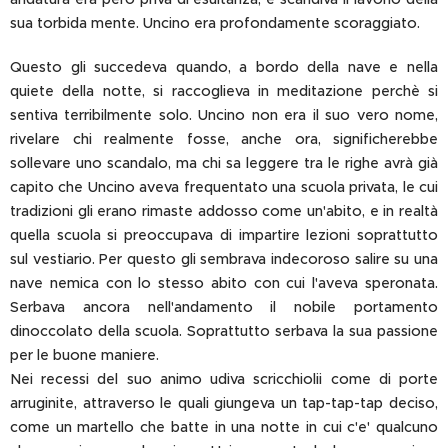
sua torbida mente. Uncino era profondamente scoraggiato.
Questo gli succedeva quando, a bordo della nave e nella
quiete della notte, si raccoglieva in meditazione perchè si
sentiva terribilmente solo. Uncino non era il suo vero nome,
rivelare chi realmente fosse, anche ora, significherebbe
sollevare uno scandalo, ma chi sa leggere tra le righe avrà già
capito che Uncino aveva frequentato una scuola privata, le cui
tradizioni gli erano rimaste addosso come un'abito, e in realtà
quella scuola si preoccupava di impartire lezioni soprattutto
sul vestiario. Per questo gli sembrava indecoroso salire su una
nave nemica con lo stesso abito con cui l'aveva speronata.
Serbava ancora nell'andamento il nobile portamento
dinoccolato della scuola. Soprattutto serbava la sua passione
per le buone maniere.
Nei recessi del suo animo udiva scricchiolii come di porte
arruginite, attraverso le quali giungeva un tap-tap-tap deciso,
come un martello che batte in una notte in cui c'e' qualcuno