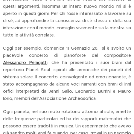
questi argomenti, insomma un intero nuovo mondo mi si è
aperto in questi giorni. Per chi fosse interessato a lavorare su
di sè, ad approfondire la conoscenza di sè stesso e della sua
interazione con il mondo, consiglio vivamente sia la mostra sia
tutte le attività correlate.
Oggi per esempio, domenica 11 Gennazio 26, si è svolto un
piacevole concerto di pianoforte del compositore
Alessandro Pelagatti,
che ha presentato i suoi brani dal
repertorio Planet Soul ispirati alle armoniche dei pianeti del
sistema solare. Il concerto, coinvolgente ed emozionanete, è
stato accompagnano da alcune voci narranti con brani di inni
orfici interpretati da Jenni Gallo, Leonardo Burrini e Mauro
Iorio, membri dell'Associazione Archeosofica.
Ogni pianeta, nel suo moto rotatorio attorno al sole, emette
delle frequenze particolari ed ha dei rapporti matematici che
possono essere tradotti in musica. Un esperimento che avevo
già sentito molti anni fa quando, per caso, trovai in un negozio