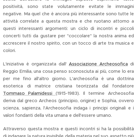
positività, sono state volutamente evitate le immagini
negative. Ma quel che è ancora più interessante sono tutte le
attività correlate a questa mostra e che ruotano attorno a
questi interessanti argomenti: un ciclo di incontri e piccoli
concerti tutti da gustare per "coccolare" la nostra anima ed
accrescere il nostro spirito, con un tocco di arte tra musica e
colori.
L'iniziativa è organizzata dall'
Associazione Archeosofica
di
Reggio Emilia, una cosa penso sconosciuta ai più, come lo era
per me fino all'altro giorno. L'archeosofia è una dottrina
esoterica di matrice cristiana teorizzata dal fondatore
Tommaso Palamidessi
(1915-1983). Il termine Archeosofia
deriva dal greco Archeos (principio, origine) e Sophia, ovvero
scienza, sapienza, l'Archeosofia indaga i principi originali e i
valori fondanti della vita umana e dell'essere umano.
Attraverso questa mostra e questi incontri si ha la possibilità
di indagare la natura invisibile della materia nel suo aspetto più