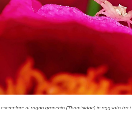
esemplare di ragno granchio (Thomisidae) in agguato tra i p