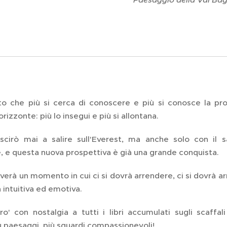
o che più si cerca di conoscere e più si conosce la pro
rizzonte: più lo insegui e più si allontana.
scirò mai a salire sull'Everest, ma anche solo con il sa
 e questa nuova prospettiva è già una grande conquista.
verà un momento in cui ci si dovrà arrendere, ci si dovrà a
 intuitiva ed emotiva.
o' con nostalgia a tutti i libri accumulati sugli scaffali
ù paesaggi, più sguardi compassionevoli!