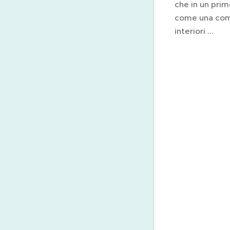
che in un pri
come una comi
interiori ...