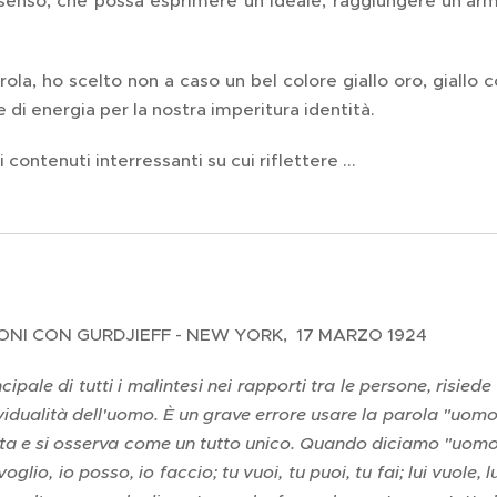
senso, che possa esprimere un ideale, raggiungere un'ar
ola, ho scelto non a caso un bel colore giallo oro, giallo co
 di energia per la nostra imperitura identità.
i contenuti interressanti su cui riflettere ...
NI CON GURDJIEFF - NEW YORK, 17 MARZO 1924
ipale di tutti i malintesi nei rapporti tra le persone, risiede
idualità dell'uomo. È un grave errore usare la parola "uomo
ta e si osserva come un tutto unico. Quando diciamo "uomo"
oglio, io posso, io faccio; tu vuoi, tu puoi, tu fai; lui vuole, l