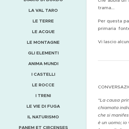
che abbia un 
trama...
LA VAL TARO
LE TERRE
Per questa par
primaria fonte
LE ACQUE
Vi lascio alcun
LE MONTAGNE
GLI ELEMENTI
ANIMA MUNDI
I CASTELLI
LE ROCCE
CONVERSAZIO
I TRENI
"La causa princ
LE VIE DI FUGA
chiamata indiv
che si manifes
IL NATURISMO
è un uomo; io v
PANEM ET CIRCENSES