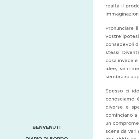
realtà il prod
immaginazione,
Pronunciare i
vostre ipotes
consapevoli d
stessi. Divent
cosa invece è
idee, sentime
sembrano appar
Spesso ci id
conosciamo, è 
diverse e sp
cominciano a p
un compromess
BENVENUTI
scena da vari 
DIARIO DI BORDO