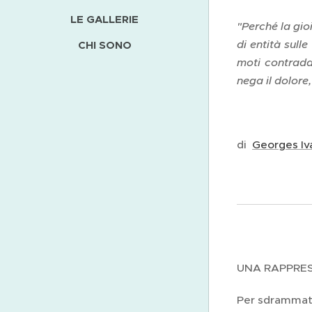
LE GALLERIE
"Perché la gio
di entità sull
CHI SONO
moti contraddi
nega il dolore,
di
Georges Iv
UNA RAPPRES
Per sdrammatiz