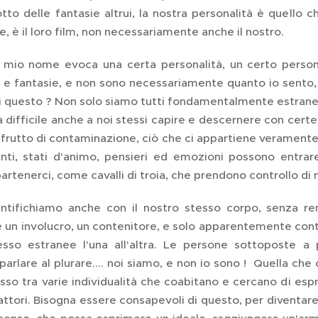
otto delle fantasie altrui, la nostra personalità è quello 
 è il loro film, non necessariamente anche il nostro.
l mio nome evoca una certa personalità, un certo person
i e fantasie, e non sono necessariamente quanto io sento,
i questo ? Non solo siamo tutti fondamentalmente estranei 
a difficile anche a noi stessi capire e descernere con cert
 frutto di contaminazione, ciò che ci appartiene veramente
nti, stati d'animo, pensieri ed emozioni possono entra
tenerci, come cavalli di troia, che prendono controllo di noi
entifichiamo anche con il nostro stesso corpo, senza r
un involucro, un contenitore, e solo apparentemente contie
esso estranee l'una all'altra. Le persone sottoposte a
arlare al plurare.... noi siamo, e non io sono ! Quella che 
o tra varie individualità che coabitano e cercano di esp
attori. Bisogna essere consapevoli di questo, per diventare