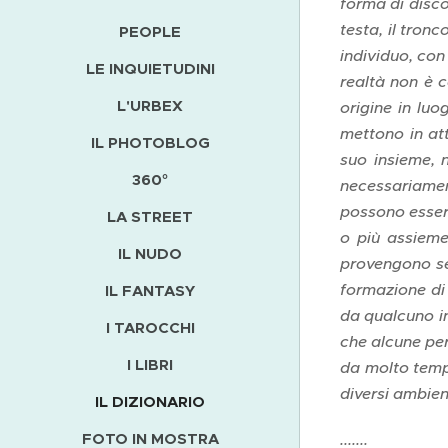
forma di disco
testa, il tron
PEOPLE
individuo, con
LE INQUIETUDINI
realtà non è c
L'URBEX
origine in luo
mettono in att
IL PHOTOBLOG
suo insieme, 
360°
necessariament
possono essere
LA STREET
o più assieme
IL NUDO
provengono sem
formazione di 
IL FANTASY
da qualcuno in
I TAROCCHI
che alcune per
I LIBRI
da molto temp
diversi ambien
IL DIZIONARIO
FOTO IN MOSTRA
.......