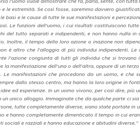
rso l'uomo vuole dimostrare che fa, parla, sente, con tutta 
co e le estremità. Se così fosse, saremmo davvero giustificat
 le basi e le cause di tutte le sue manifestazioni e percezion
osì. Le funzioni dell'uomo, i cui risultati costituiscono tutt
ghi del tutto separati e indipendenti, e non hanno nulla in
o. Inoltre, il tempo della loro azione o inazione non dipend
non è altro che l'alloggio di più individui indipendenti. 
e l'azione congiunta di tutti gli individui che si trovano 
 la manifestazione dell'una o dell'altra, oppure di un terzo 
. Le manifestazioni che procedono da un uomo, e che su
pre dallo stesso centro, ma hanno la loro origine in fonti
idee ed esperienze. In un uomo vivono, per così dire, più uo
 un unico alloggio. Immaginate che da qualche parte ci sia st
sone, tutte completamente diverse, siano state portate in un
o e hanno completamente dimenticato il tempo in cui erano 
ti sociali e razziali e hanno educazione e abitudini diverse."