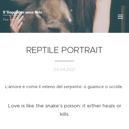
Il Viaggiatore senza
Meta
free wild spirit
REPTILE PORTRAIT
03.04.2021
L'amore è come il veleno del serpente: o guarisce o uccide.
Love is like the snake's poison: it either heals or
kills.