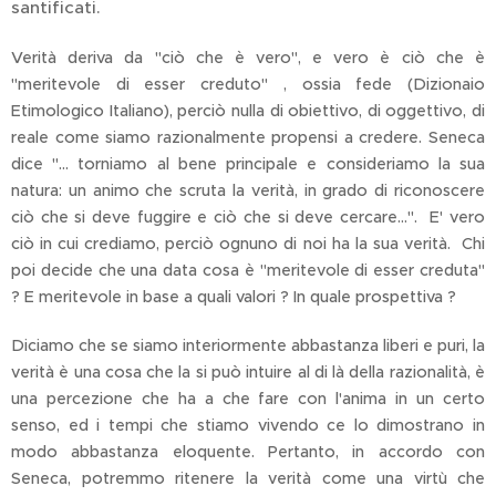
santificati.
Verità deriva da "ciò che è vero", e vero è ciò che è
"meritevole di esser creduto" , ossia fede (Dizionaio
Etimologico Italiano), perciò nulla di obiettivo, di oggettivo, di
reale come siamo razionalmente propensi a credere. Seneca
dice "... torniamo al bene principale e consideriamo la sua
natura: un animo che scruta la verità, in grado di riconoscere
ciò che si deve fuggire e ciò che si deve cercare...". E' vero
ciò in cui crediamo, perciò ognuno di noi ha la sua verità. Chi
poi decide che una data cosa è "meritevole di esser creduta"
? E meritevole in base a quali valori ? In quale prospettiva ?
Diciamo che se siamo interiormente abbastanza liberi e puri, la
verità è una cosa che la si può intuire al di là della razionalità, è
una percezione che ha a che fare con l'anima in un certo
senso, ed i tempi che stiamo vivendo ce lo dimostrano in
modo abbastanza eloquente. Pertanto, in accordo con
Seneca, potremmo ritenere la verità come una virtù che