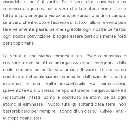
insondabile che è il vuoto. Se è vero che l'universo è un
immenso ologramma, se è vero che la materia non esiste e
tutto è solo energia e vibrazione, perturbazione di un campo,
se è vero che il vuoto è l'essenza di tutto... allora la verità può
fare veramente paura, perchè sgretola ogni nostra certezza,
ogni nostra convinzione, bisogna essere particolarmente forti
per sopportarla.
La verità è che siamo immersi in un "vuoto primitivo e
creatore dove si attua un'organizzazione energetica dalla
quale dipende anche la vita umana. Il vuoto di cui siamo
costituiti e nel quale siamo immersi fin dall'inizio della nostra
esistenza è una realtà inaccettabile ed inammissibile,
spaventosa ed allo stesso tempo attraente, inequivocabile ed
indiscutibile. Infatti l'uomo è costituito da atomi, se da ogni
atomo si eliminasse il vuoto tutti gli abitanti della terra non
basterebbero per riempire il fondo di un ditale." (Silvio Fanti -
Micropsicoanalista)