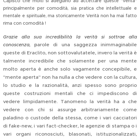
Capisco che molti si adeguino ad accettare queste "verità"
principalmente per comodità, sia pratica che intellettuale e
mentale e spirituale, ma storicamente Verità non ha mai fatto
rima con comodità !
Grazie alla sua incredibilità la verità si sottrae alla
arole di una saggezza inimmaginabile
conoscenza,
p
queste di Eraclito, non sottovalutatele, invero la verità è
talmente incredibile che solamente per una mente
molto aperta è anche solo vagamente concepibile, e
"mente aperta" non ha nulla a che vedere con la cultura,
lo studio e la razionalità, anzi spesso sono proprio
queste costruzioni mentali che ci impediscono di
vedere limpidamente. Tanomeno la verità ha a che
vedere con chi si assurge arbitrariamente come
paladino o custode della stessa, come i vari cacciatori
di fake-new, i vari fact-checker, le agenzie di stampa o i
vari organi riconosciuti, blasonati, istituzionalizzati,