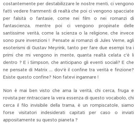
costantemente per destabilizzare le nostre menti, ci vengono
fatti vedere frammenti di realtà che poi ci vengono spacciate
per falsità o fantasie, come nei film o nei romanzi di
fantascienza, mentre poi ci vengono propinate delle
santissime verità, come la scienza o la religione, che invece
sono pure invenzioni ! Pensate ai romanzi di Jules Verne, agli
esoterismi di Gustav Meyrink, tanto per fare due esempi tra i
primi che mi vengono in mente, quanta realtà celata c'è li
dentro ? E i Simpson, che anticipano gli eventi sociali? E che
ne pensate di Matrix .... dov'è il confine tra verità e finzione?
Esiste questo confine? Non fatevi ingannare !
Non è mai ben visto che ama la verità, chi cerca, fruga e
rovista per rintracciare la vera essenza di questo vocabolo, chi
cerca il filo invisibile della trama, è un rompiscatole, siamo
forse visitatori indesiderati capitati per caso o inviati
appositamente su questo pianeta ?