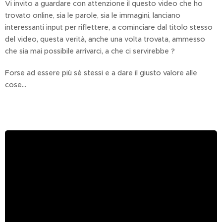
Vi invito a guardare con attenzione il questo video che ho
trovato online, sia le parole, sia le immagini, lanciano
interessanti input per riflettere, a cominciare dal titolo stesso
del video, questa verità, anche una volta trovata, ammesso
che sia mai possibile arrivarci, a che ci servirebbe ?
Forse ad essere più sè stessi e a dare il giusto valore alle
cose...